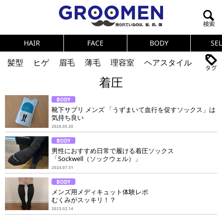
HAIR
FACE
BODY
SE
髪型
ヒゲ
眉毛
薄毛
理容室
ヘアスタイル
着圧
ヘアカタログ
体臭
ニオイ
連載
BODY
メンズコスメ
NEWS
PICK UP
筋肉
女の本音
靴下サプリ メンズ 「うずまいて血行を促すソックス」は
気持ち良い
テストステロン
海外セレブ
眉毛
メタボ
2026.05.20
BODY
健康
スキンケア
食事
調査結果
男性におすすめ日常で履ける着圧ソックス
「Sockwell（ソックウェル）」
2024.07.31
トレーニング
好印象な男
頭皮ケア
BODY
メンズ用メディキュット体験レポ
ダイエット
理容室
むくみがスッキリ！？
2023.02.14