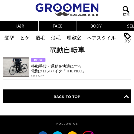
HAIR
FACE
BODY
SE
髪型
ヒゲ
眉毛
薄毛
理容室
ヘアスタイル
電動自転車
ヘアカタログ
体臭
ニオイ
連載
BODY
メンズコスメ
NEWS
PICK UP
筋肉
女の本音
移動手段・通勤を快適にする
電動クロスバイク「THE NEO」
テストステロン
海外セレブ
眉毛
メタボ
2022.04.20
健康
スキンケア
食事
調査結果
トレーニング
好印象な男
頭皮ケア
ダイエット
理容室