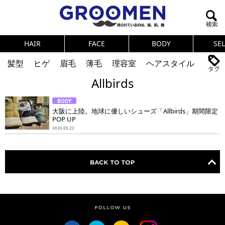
HAIR
FACE
BODY
SE
髪型
ヒゲ
眉毛
薄毛
理容室
ヘアスタイル
Allbirds
ヘアカタログ
体臭
ニオイ
連載
BODY
メンズコスメ
NEWS
PICK UP
筋肉
女の本音
大阪に上陸。地球に優しいシューズ「Allbirds」期間限定
POP UP
テストステロン
海外セレブ
眉毛
メタボ
2026.05.22
健康
スキンケア
食事
調査結果
トレーニング
好印象な男
頭皮ケア
ダイエット
理容室