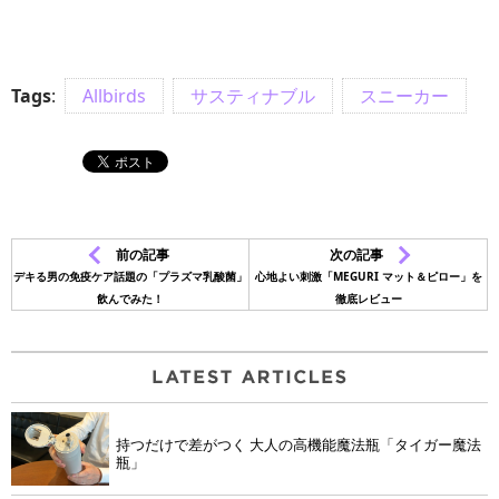
Tags
:
Allbirds
サスティナブル
スニーカー
前の記事
次の記事
デキる男の免疫ケア話題の「プラズマ乳酸菌」
心地よい刺激「MEGURI マット＆ピロー」を
飲んでみた！
徹底レビュー
持つだけで差がつく 大人の高機能魔法瓶「タイガー魔法
瓶」