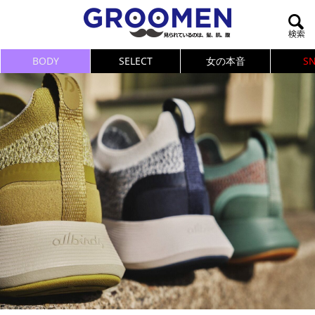
BODY
SELECT
女の本音
S