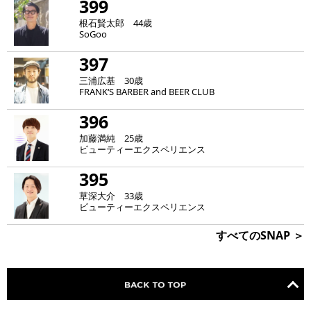
399
根石賢太郎 44歳
SoGoo
397
三浦広基 30歳
FRANK‘S BARBER and BEER CLUB
396
加藤満純 25歳
ビューティーエクスペリエンス
395
草深大介 33歳
ビューティーエクスペリエンス
すべてのSNAP ＞