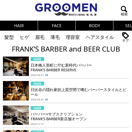
HAIR
FACE
BODY
SE
髪型
ヒゲ
眉毛
薄毛
理容室
ヘアスタイル
FRANK’S BARBER and BEER CLUB
ヘアカタログ
体臭
ニオイ
連載
HAIR
メンズコスメ
NEWS
PICK UP
筋肉
女の本音
日本橋人形町に佇む新時代バーバー
FRANK’S BARBER RESERVE
テストステロン
海外セレブ
眉毛
メタボ
2026.04.27
PR
HAIR
健康
スキンケア
食事
調査結果
日比谷の隠れ家的上質空間で嗜むバーバースタイルとビ
ール
2026.04.26
PR
トレーニング
好印象な男
頭皮ケア
HAIR
バーバー×サブスクリプション
ダイエット
理容室
FRANK’S BARBER新店舗オープン
2020.11.13