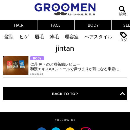
HAIR
FACE
BODY
SE
髪型
ヒゲ
眉毛
薄毛
理容室
ヘアスタイル
jintan
ヘアカタログ
体臭
ニオイ
連載
BODY
メンズコスメ
NEWS
PICK UP
筋肉
女の本音
仁丹 鼻・のど甜茶飴レビュー
和漢エキス×メントールで鼻づまりが気になる季節に
テストステロン
海外セレブ
眉毛
メタボ
2026.04.23
健康
スキンケア
食事
調査結果
トレーニング
好印象な男
頭皮ケア
ダイエット
理容室