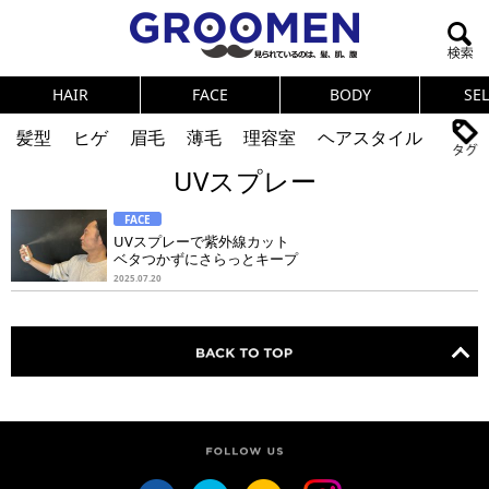
HAIR
FACE
BODY
SE
髪型
ヒゲ
眉毛
薄毛
理容室
ヘアスタイル
UVスプレー
ヘアカタログ
体臭
ニオイ
連載
FACE
メンズコスメ
NEWS
PICK UP
筋肉
女の本音
UVスプレーで紫外線カット
ベタつかずにさらっとキープ
テストステロン
海外セレブ
眉毛
メタボ
2025.07.20
健康
スキンケア
食事
調査結果
トレーニング
好印象な男
頭皮ケア
ダイエット
理容室