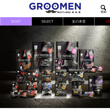
BODY
SELECT
女の本音
S