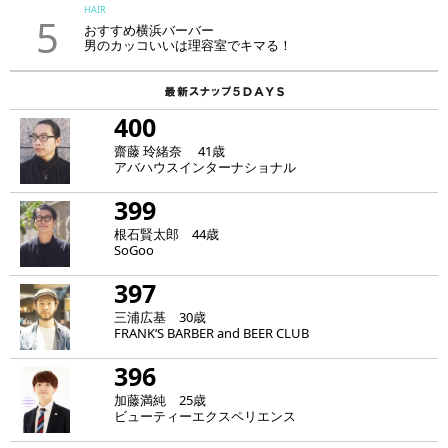
HAIR
5
おすすめ横浜バーバー
男のカッコいいは理容室でキマる！
400
齋藤 玲緒奈 41歳
アバハウスインターナショナル
399
根石賢太郎 44歳
SoGoo
397
三浦広基 30歳
FRANK‘S BARBER and BEER CLUB
396
加藤満純 25歳
ビューティーエクスペリエンス