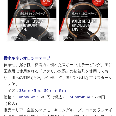
撥水キネシオロジーテープ
伸縮性、撥水性、粘着力に優れたスポーツ用テーピング。主に
医療用に使用される「アクリル水系」の粘着剤を使用してお
り、肌への刺激が少ない仕様。持ち運びに便利なブリスターケ
ース付。
サイズ：
38ｍｍ×5ｍ
、
50mm×５m
価格：
38mm×5ｍ
：
605円
（税込）、
50mm×5ｍ
：
770円
（税込）
販売エリア：全国のマツモトキヨシグループ、ココカラファイ