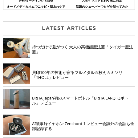
Webミーティングで自信
スタイリストも剃り味に満足
オードメディカオムでニキビ・肌あれケア
話題のシェーバーでヒゲを剃ってみた
持つだけで差がつく 大人の高機能魔法瓶「タイガー魔法
瓶」
貝印100年の技術が宿るフルメタル５枚刃カミソリ
「THOLL」レビュー
BRITA Japan初のスマートボトル「BRITA LARQ iQボト
ル」レビュー
AI議事録イヤホン Zenchord 1 レビュー会議外の会話も全
部記録する