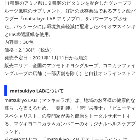
11種類のアミノ酸に９種類のビタミンを配合したグレープフ
ルーツ風味のサプリメント。好評の既存商品であるアミノ酸パ
ウダー「matsukiyo LAB アミノプロ」をパワーアップさせ
た。パッケージには環境負荷軽減に配慮したバイオマスインキ
とFSC®認証紙を使用。
内容量：30包
価格：2,138円（税込）
発売予定日：2021年11月11日から順次
販売エリア：全国のマツモトキヨシグループ、ココカラファイ
ングループの店舗（一部店舗を除く）と自社オンラインストア
matsukiyo LABについて
matsukiyo LAB（マツキヨラボ）は、地域のお客様の健康的な
暮らしを支えるため、「薬剤師」「管理栄養士」「ビューティ
スペシャリスト」の専門家が美と健康をトータルサポートす
る、マツキヨココカラ＆カンパニーのオリジナルヘルスケアブ
ランド。
その中のひとつ、「matsukiyo LAB アスリートライン」は、