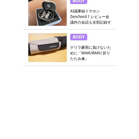
BODY
AI議事録イヤホン
Zenchord 1 レビュー会
議外の会話も全部記録す
る
BODY
ゲリラ豪雨に負けないた
めに「MAKURAKU 折り
たたみ傘」