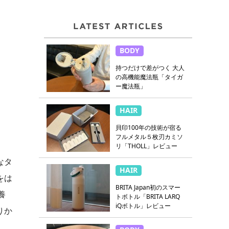
BODY
持つだけで差がつく 大人
の高機能魔法瓶「タイガ
ー魔法瓶」
HAIR
貝印100年の技術が宿る
フルメタル５枚刃カミソ
リ「THOLL」レビュー
なタ
HAIR
をは
BRITA Japan初のスマー
養
トボトル「BRITA LARQ
iQボトル」レビュー
りか