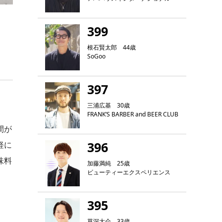
399
根石賢太郎 44歳
SoGoo
397
三浦広基 30歳
FRANK‘S BARBER and BEER CLUB
間が
396
軽に
味料
加藤満純 25歳
ビューティーエクスペリエンス
395
草深大介 33歳