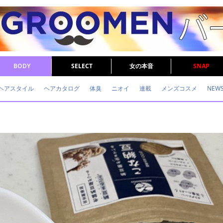
BODY
SELECT
女の本音
SNAP
ヘアスタイル
ヘアカタログ
体臭
ニオイ
連載
メンズコスメ
NEW
眉毛
メタボ
健康
スキンケア
食事
調査結果
トレーニング