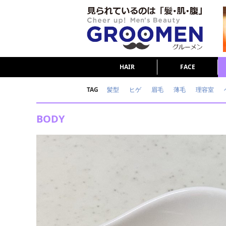
HAIR
FACE
TAG
髪型
ヒゲ
眉毛
薄毛
理容室
女の本音
テストステロン
海外セレブ
BODY
ダイエット
理容室