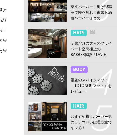
東京バーバー｜男は理容
段と
室で髪を切れ！東京お洒
落バーバーまとめ
度の
豆」
PR
HAIR
大豆
３席だけの大人のプライ
ベート空間極上の
納豆
BARBER体験「LAVIE
NEW STANDARD
BARBER HANARE新宿
BODY
店」
話題のスパイクマット
「TOTONOUマット」を
レビュー
HAIR
おすすめ横浜バーバー男
のカッコいいは理容室で
キマる！