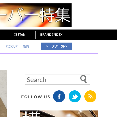
ISETAN
BRAND INDEX
＞ タグ一覧へ
S
PICK UP
筋肉
好印象な男
頭皮ケア