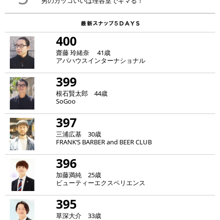
男のカッコいいは理容室でキマる！
400
齋藤 玲緒奈 41歳
アバハウスインターナショナル
399
根石賢太郎 44歳
SoGoo
397
三浦広基 30歳
FRANK‘S BARBER and BEER CLUB
396
加藤満純 25歳
ビューティーエクスペリエンス
395
草深大介 33歳