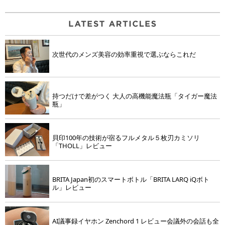
次世代のメンズ美容の効率重視で選ぶならこれだ
持つだけで差がつく 大人の高機能魔法瓶「タイガー魔法
瓶」
貝印100年の技術が宿るフルメタル５枚刃カミソリ
「THOLL」レビュー
BRITA Japan初のスマートボトル「BRITA LARQ iQボト
ル」レビュー
AI議事録イヤホン Zenchord 1 レビュー会議外の会話も全