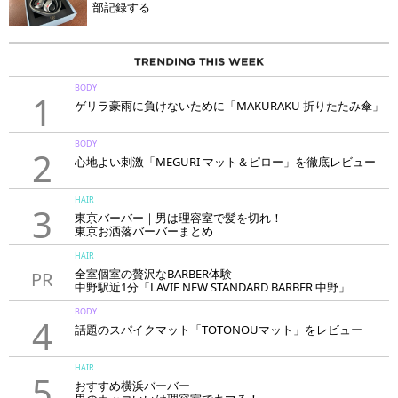
部記録する
BODY
1
ゲリラ豪雨に負けないために「MAKURAKU 折りたたみ傘」
BODY
2
心地よい刺激「MEGURI マット＆ピロー」を徹底レビュー
HAIR
3
東京バーバー｜男は理容室で髪を切れ！
東京お洒落バーバーまとめ
HAIR
全室個室の贅沢なBARBER体験
PR
中野駅近1分「LAVIE NEW STANDARD BARBER 中野」
BODY
4
話題のスパイクマット「TOTONOUマット」をレビュー
HAIR
5
おすすめ横浜バーバー