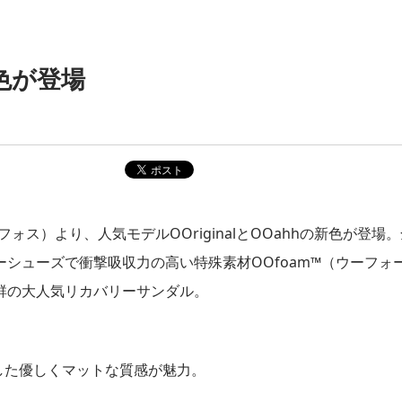
色が登場
ォス）より、人気モデルOOriginalとOOahhの新色が登場
シューズで衝撃吸収力の高い特殊素材OOfoam™（ウーフォ
群の大人気リカバリーサンダル。
にした優しくマットな質感が魅力。