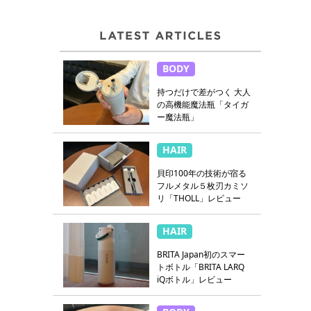
BODY
持つだけで差がつく 大人
の高機能魔法瓶「タイガ
ー魔法瓶」
HAIR
貝印100年の技術が宿る
フルメタル５枚刃カミソ
リ「THOLL」レビュー
HAIR
BRITA Japan初のスマー
トボトル「BRITA LARQ
iQボトル」レビュー