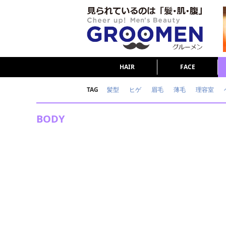
HAIR
FACE
TAG
髪型
ヒゲ
眉毛
薄毛
理容室
女の本音
テストステロン
海外セレブ
BODY
ダイエット
理容室