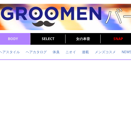
BODY
SELECT
女の本音
SNAP
ヘアスタイル
ヘアカタログ
体臭
ニオイ
連載
メンズコスメ
NEW
眉毛
メタボ
健康
スキンケア
食事
調査結果
トレーニング