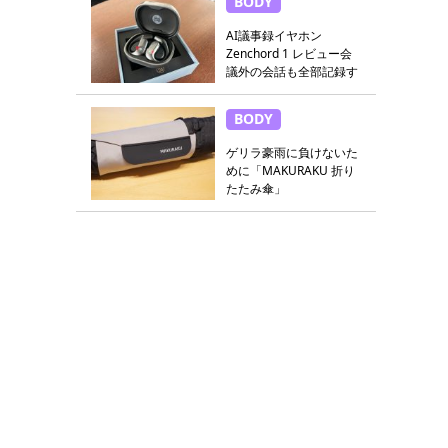
BODY
AI議事録イヤホン
Zenchord 1 レビュー会
議外の会話も全部記録す
る
BODY
ゲリラ豪雨に負けないた
めに「MAKURAKU 折り
たたみ傘」