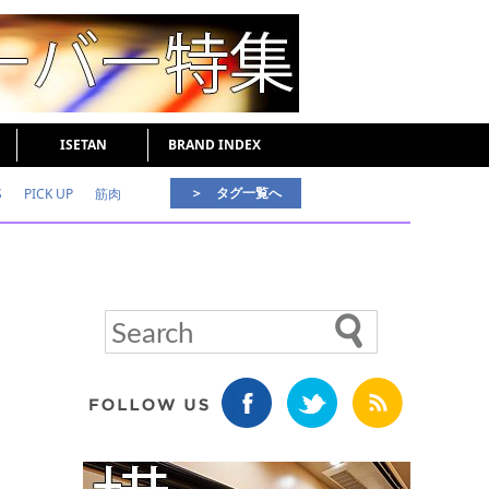
ISETAN
BRAND INDEX
＞ タグ一覧へ
S
PICK UP
筋肉
好印象な男
頭皮ケア