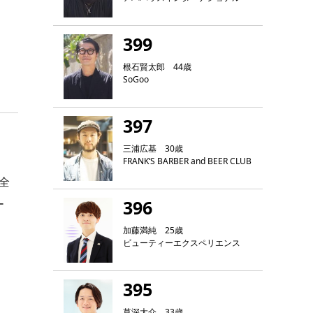
399
根石賢太郎 44歳
SoGoo
397
三浦広基 30歳
FRANK‘S BARBER and BEER CLUB
。全
396
ー
加藤満純 25歳
ビューティーエクスペリエンス
395
草深大介 33歳