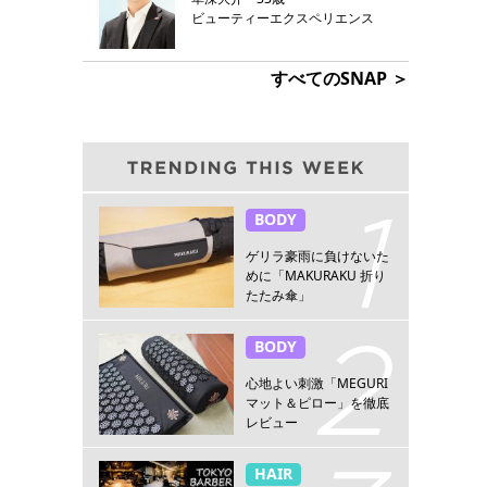
ビューティーエクスペリエンス
すべてのSNAP ＞
BODY
ゲリラ豪雨に負けないた
めに「MAKURAKU 折り
たたみ傘」
BODY
心地よい刺激「MEGURI
マット＆ピロー」を徹底
レビュー
HAIR