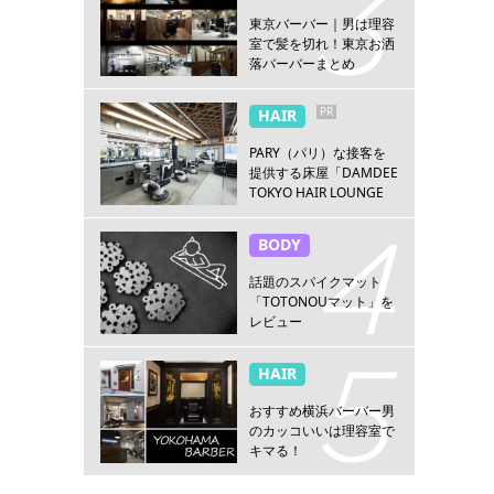
東京バーバー｜男は理容
室で髪を切れ！東京お洒
落バーバーまとめ
PR
HAIR
PARY（パリ）な接客を
提供する床屋「DAMDEE
TOKYO HAIR LOUNGE
新宿店」
BODY
話題のスパイクマット
「TOTONOUマット」を
レビュー
HAIR
おすすめ横浜バーバー男
のカッコいいは理容室で
キマる！