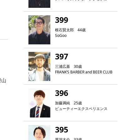
399
根石賢太郎 44歳
SoGoo
397
三浦広基 30歳
FRANK‘S BARBER and BEER CLUB
隈山
396
加藤満純 25歳
ビューティーエクスペリエンス
395
草深大介 33歳