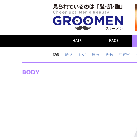
HAIR
FACE
TAG
髪型
ヒゲ
眉毛
薄毛
理容室
女の本音
テストステロン
海外セレブ
BODY
ダイエット
理容室