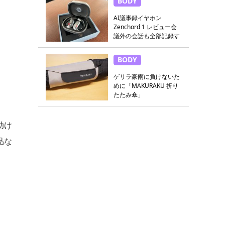
BODY
AI議事録イヤホン
Zenchord 1 レビュー会
議外の会話も全部記録す
る
BODY
ゲリラ豪雨に負けないた
めに「MAKURAKU 折り
たたみ傘」
助け
品な