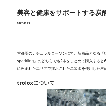
美容と健康をサポートする炭酸温泉水「
2022.09.29
首都圏のナチュラルローソンにて、新商品となる「trolox s
sparkling」のどちらでも2本をまとめて購入す
に囲まれたエリアで採水された温泉水を使用した炭
troloxについて