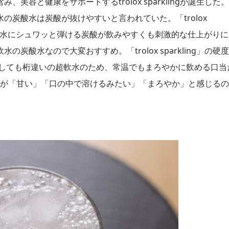
容と健康をサポートするtrolox sparklingが誕生した
炭酸水は炭酸が抜けやすいと言われていた。「trolox
の超軟水にシュワッと弾ける炭酸が飲みやすくも刺激的な仕上がり
酸水なので大変おすすめ。「trolox sparkling」の硬
較しても桁違いの超軟水のため、常温でもまろやかに飲める口当
んだお客様が「甘い」「口の中で溶けるみたい」「まろやか」と感じるの