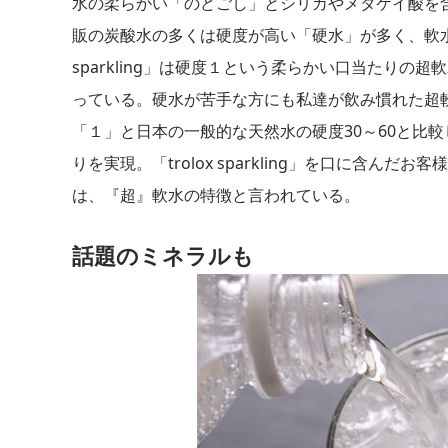
水の柔らかい「のどごし」とシリカやメタケイ酸を含み、美
販の炭酸水の多くは硬度が高い「硬水」が多く、軟水の
sparkling」は硬度１という柔らかい口当たり
っている。硬水が苦手な方にも私達が飲み慣れた超軟水の炭
「１」と日本の一般的な天然水の硬度30～60と比
りを実現。「trolox sparkling」を口に含
は、『超』軟水の特徴と言われている。
話題のミネラルも