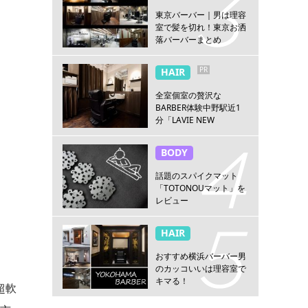
東京バーバー｜男は理容
室で髪を切れ！東京お洒
落バーバーまとめ
PR
HAIR
全室個室の贅沢な
BARBER体験中野駅近1
分「LAVIE NEW
STANDARD BARBER 中
野」
BODY
話題のスパイクマット
「TOTONOUマット」を
レビュー
HAIR
おすすめ横浜バーバー男
のカッコいいは理容室で
キマる！
超軟