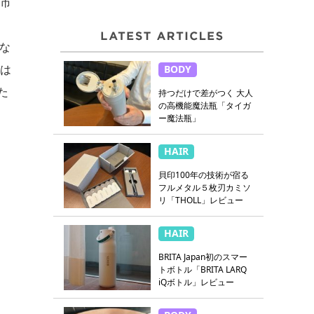
。市
にな
度は
BODY
た
持つだけで差がつく 大人
の高機能魔法瓶「タイガ
ー魔法瓶」
HAIR
貝印100年の技術が宿る
フルメタル５枚刃カミソ
リ「THOLL」レビュー
HAIR
BRITA Japan初のスマー
トボトル「BRITA LARQ
iQボトル」レビュー