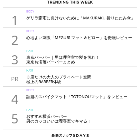
BODY
1
ゲリラ豪雨に負けないために「MAKURAKU 折りたたみ傘」
BODY
2
心地よい刺激「MEGURI マット＆ピロー」を徹底レビュー
HAIR
3
東京バーバー｜男は理容室で髪を切れ！
東京お洒落バーバーまとめ
HAIR
３席だけの大人のプライベート空間
PR
極上のBARBER体験
「LAVIE NEW STANDARD BARBER HANARE新宿店」
BODY
4
話題のスパイクマット「TOTONOUマット」をレビュー
HAIR
5
おすすめ横浜バーバー
男のカッコいいは理容室でキマる！