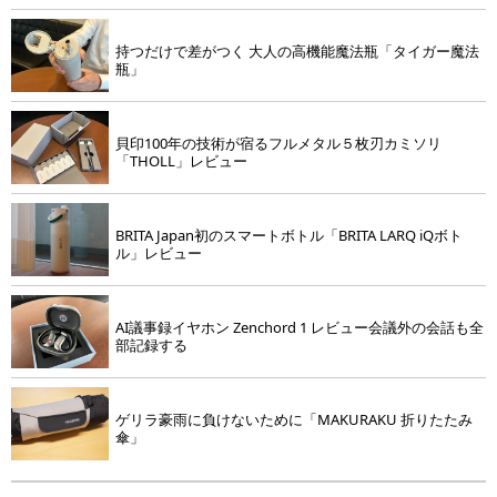
持つだけで差がつく 大人の高機能魔法瓶「タイガー魔法
瓶」
貝印100年の技術が宿るフルメタル５枚刃カミソリ
「THOLL」レビュー
BRITA Japan初のスマートボトル「BRITA LARQ iQボト
ル」レビュー
AI議事録イヤホン Zenchord 1 レビュー会議外の会話も全
部記録する
ゲリラ豪雨に負けないために「MAKURAKU 折りたたみ
傘」