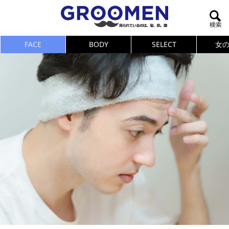
FACE
BODY
SELECT
女