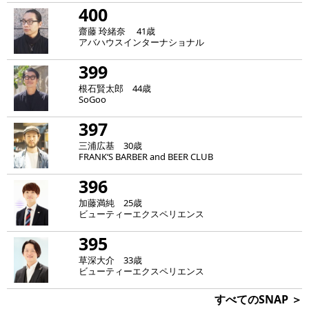
400
齋藤 玲緒奈 41歳
アバハウスインターナショナル
399
根石賢太郎 44歳
SoGoo
397
三浦広基 30歳
FRANK‘S BARBER and BEER CLUB
396
加藤満純 25歳
ビューティーエクスペリエンス
395
草深大介 33歳
ビューティーエクスペリエンス
すべてのSNAP ＞