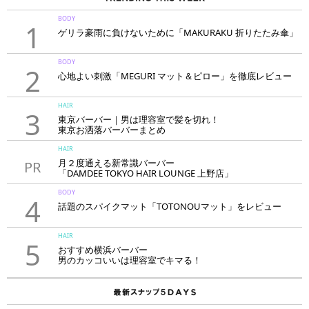
BODY
1
ゲリラ豪雨に負けないために「MAKURAKU 折りたたみ傘」
BODY
2
心地よい刺激「MEGURI マット＆ピロー」を徹底レビュー
HAIR
3
東京バーバー｜男は理容室で髪を切れ！
東京お洒落バーバーまとめ
HAIR
月２度通える新常識バーバー
PR
「DAMDEE TOKYO HAIR LOUNGE 上野店」
BODY
4
話題のスパイクマット「TOTONOUマット」をレビュー
HAIR
5
おすすめ横浜バーバー
男のカッコいいは理容室でキマる！