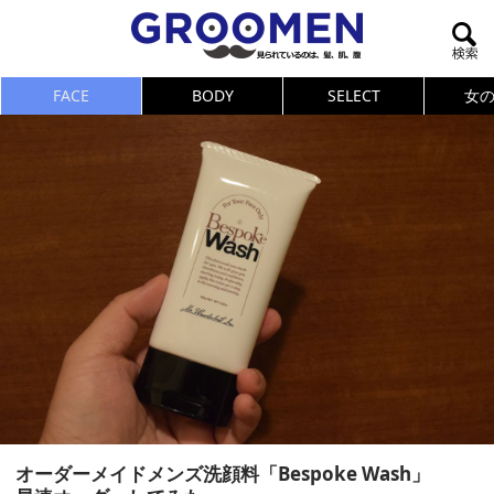
FACE
BODY
SELECT
女
オーダーメイドメンズ洗顔料「Bespoke Wash」