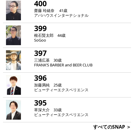
400
齋藤 玲緒奈 41歳
アバハウスインターナショナル
399
根石賢太郎 44歳
SoGoo
397
三浦広基 30歳
FRANK‘S BARBER and BEER CLUB
396
加藤満純 25歳
ビューティーエクスペリエンス
395
草深大介 33歳
ビューティーエクスペリエンス
すべてのSNAP ＞