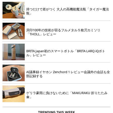
持つだけで差がつく 大人の高機能魔法瓶「タイガー魔法
瓶」
貝印100年の技術が宿るフルメタル５枚刃カミソリ
「THOLL」レビュー
BRITA Japan初のスマートボトル「BRITA LARQ iQボト
ル」レビュー
AI議事録イヤホン Zenchord 1 レビュー会議外の会話も全
部記録する
ゲリラ豪雨に負けないために「MAKURAKU 折りたたみ
傘」