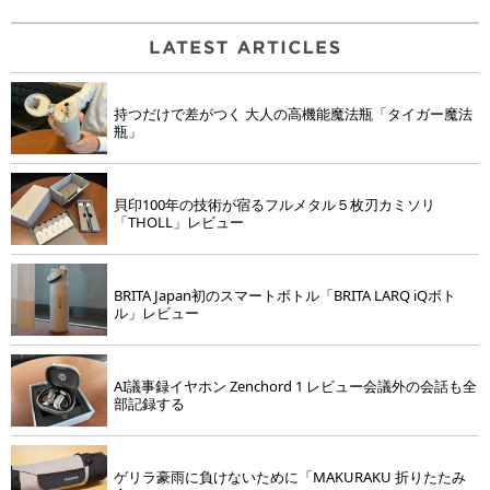
持つだけで差がつく 大人の高機能魔法瓶「タイガー魔法
瓶」
貝印100年の技術が宿るフルメタル５枚刃カミソリ
「THOLL」レビュー
BRITA Japan初のスマートボトル「BRITA LARQ iQボト
ル」レビュー
AI議事録イヤホン Zenchord 1 レビュー会議外の会話も全
部記録する
ゲリラ豪雨に負けないために「MAKURAKU 折りたたみ