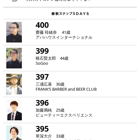
400
齋藤 玲緒奈 41歳
アバハウスインターナショナル
399
根石賢太郎 44歳
SoGoo
397
三浦広基 30歳
FRANK‘S BARBER and BEER CLUB
396
加藤満純 25歳
ビューティーエクスペリエンス
395
草深大介 33歳