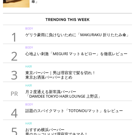
傘」
BODY
1
ゲリラ豪雨に負けないために「MAKURAKU 折りたたみ傘」
BODY
2
心地よい刺激「MEGURI マット＆ピロー」を徹底レビュー
HAIR
3
東京バーバー｜男は理容室で髪を切れ！
東京お洒落バーバーまとめ
HAIR
月２度通える新常識バーバー
PR
「DAMDEE TOKYO HAIR LOUNGE 上野店」
BODY
4
話題のスパイクマット「TOTONOUマット」をレビュー
HAIR
5
おすすめ横浜バーバー
男のカッコいいは理容室でキマる！