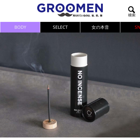
BODY
SELECT
女の本音
S