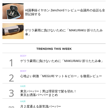
AI議事録イヤホン Zenchord 1 レビュー会議外の会話も全
部記録する
ゲリラ豪雨に負けないために「MAKURAKU 折りたたみ
傘」
BODY
1
ゲリラ豪雨に負けないために「MAKURAKU 折りたたみ傘」
BODY
2
心地よい刺激「MEGURI マット＆ピロー」を徹底レビュー
HAIR
3
東京バーバー｜男は理容室で髪を切れ！
東京お洒落バーバーまとめ
HAIR
月２度通える新常識バーバー
PR