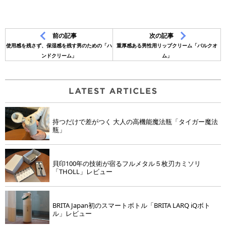
前の記事
次の記事
使用感を残さず、保湿感を残す男のための「ハ
重厚感ある男性用リップクリーム「バルクオ
ンドクリーム」
ム」
持つだけで差がつく 大人の高機能魔法瓶「タイガー魔法
瓶」
貝印100年の技術が宿るフルメタル５枚刃カミソリ
「THOLL」レビュー
BRITA Japan初のスマートボトル「BRITA LARQ iQボト
ル」レビュー