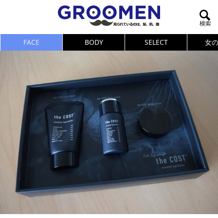
FACE
BODY
SELECT
女