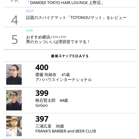
「DAMDEE TOKYO HAIR LOUNGE 上野店」
BODY
4
話題のスパイクマット「TOTONOUマット」をレビュー
HAIR
5
おすすめ横浜バーバー
男のカッコいいは理容室でキマる！
400
齋藤 玲緒奈 41歳
アバハウスインターナショナル
399
根石賢太郎 44歳
SoGoo
397
三浦広基 30歳
FRANK‘S BARBER and BEER CLUB