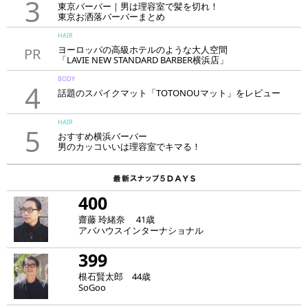
3
東京バーバー｜男は理容室で髪を切れ！
東京お洒落バーバーまとめ
HAIR
ヨーロッパの高級ホテルのような大人空間
PR
「LAVIE NEW STANDARD BARBER横浜店」
BODY
4
話題のスパイクマット「TOTONOUマット」をレビュー
HAIR
5
おすすめ横浜バーバー
男のカッコいいは理容室でキマる！
400
齋藤 玲緒奈 41歳
アバハウスインターナショナル
399
根石賢太郎 44歳
SoGoo