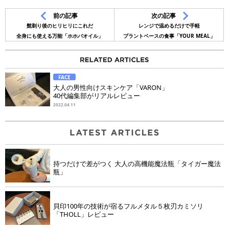
前の記事
次の記事
髭剃り後のヒリヒリにこれだ
レンジで温めるだけで手軽
全身にも使える万能「ホホバオイル」
プラントベースの食事「YOUR MEAL」
FACE
大人の男性向けスキンケア「VARON」
40代編集部がリアルレビュー
2022.04.11
持つだけで差がつく 大人の高機能魔法瓶「タイガー魔法
瓶」
貝印100年の技術が宿るフルメタル５枚刃カミソリ
「THOLL」レビュー