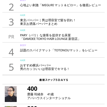
BODY
2
心地よい刺激「MEGURI マット＆ピロー」を徹底レビュー
HAIR
3
東京バーバー｜男は理容室で髪を切れ！
東京お洒落バーバーまとめ
HAIR
PARY（パリ）な接客を提供する床屋
PR
「DAMDEE TOKYO HAIR LOUNGE 新宿店」
BODY
4
話題のスパイクマット「TOTONOUマット」をレビュー
HAIR
5
おすすめ横浜バーバー
男のカッコいいは理容室でキマる！
400
齋藤 玲緒奈 41歳
アバハウスインターナショナル