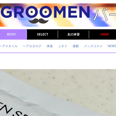
BODY
SELECT
女の本音
SNAP
ヘアスタイル
ヘアカタログ
体臭
ニオイ
連載
メンズコスメ
NEW
眉毛
メタボ
健康
スキンケア
食事
調査結果
トレーニング