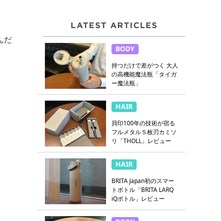
んだ
BODY
持つだけで差がつく 大人
の高機能魔法瓶「タイガ
ー魔法瓶」
HAIR
貝印100年の技術が宿る
フルメタル５枚刃カミソ
リ「THOLL」レビュー
HAIR
BRITA Japan初のスマー
トボトル「BRITA LARQ
iQボトル」レビュー