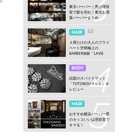
東京バーバー｜男は理容
室で髪を切れ！東京お洒
落バーバーまとめ
PR
HAIR
３席だけの大人のプライ
ベート空間極上の
BARBER体験「LAVIE
NEW STANDARD
BARBER HANARE新宿
BODY
店」
話題のスパイクマット
「TOTONOUマット」を
レビュー
HAIR
おすすめ横浜バーバー男
のカッコいいは理容室で
キマる！