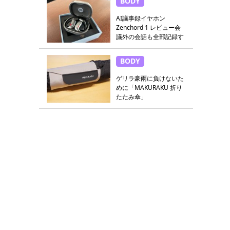
BODY
AI議事録イヤホン
Zenchord 1 レビュー会
議外の会話も全部記録す
る
BODY
ゲリラ豪雨に負けないた
めに「MAKURAKU 折り
たたみ傘」