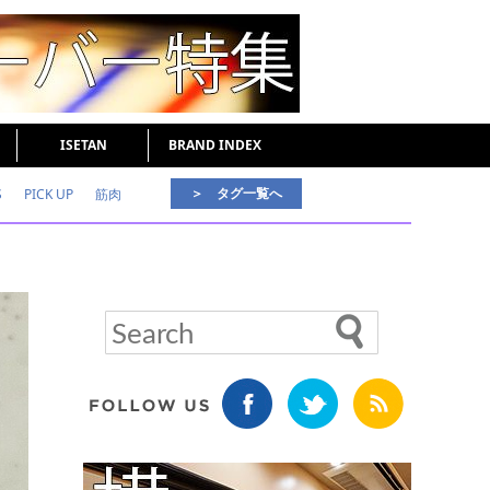
ISETAN
BRAND INDEX
＞ タグ一覧へ
S
PICK UP
筋肉
好印象な男
頭皮ケア