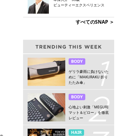
ビューティーエクスペリエンス
すべてのSNAP ＞
BODY
ゲリラ豪雨に負けないた
めに「MAKURAKU 折り
たたみ傘」
BODY
心地よい刺激「MEGURI
マット＆ピロー」を徹底
レビュー
HAIR
サ