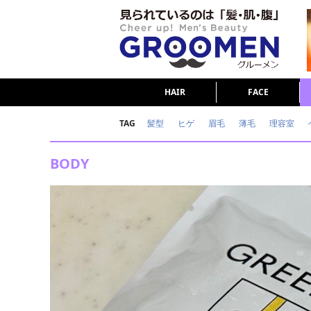
HAIR
FACE
TAG
髪型
ヒゲ
眉毛
薄毛
理容室
女の本音
テストステロン
海外セレブ
BODY
ダイエット
理容室