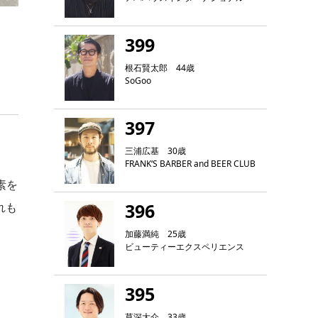
399
根石賢太郎 44歳
SoGoo
397
三浦広基 30歳
FRANK‘S BARBER and BEER CLUB
素を
396
れも
加藤満純 25歳
ビューティーエクスペリエンス
395
草深大介 33歳