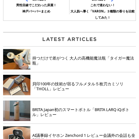
男性目線でこだわった床屋！
これで迷わない！
神戸バーバーまとめ
大人肌へ導く「VARON」３種類の香りを比較
してみた！
持つだけで差がつく 大人の高機能魔法瓶「タイガー魔法
瓶」
貝印100年の技術が宿るフルメタル５枚刃カミソリ
「THOLL」レビュー
BRITA Japan初のスマートボトル「BRITA LARQ iQボト
ル」レビュー
AI議事録イヤホン Zenchord 1 レビュー会議外の会話も全