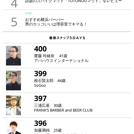
4
話題のスパイクマット「TOTONOUマット」をレビュー
HAIR
5
おすすめ横浜バーバー
男のカッコいいは理容室でキマる！
400
齋藤 玲緒奈 41歳
アバハウスインターナショナル
399
根石賢太郎 44歳
SoGoo
397
三浦広基 30歳
FRANK‘S BARBER and BEER CLUB
396
加藤満純 25歳