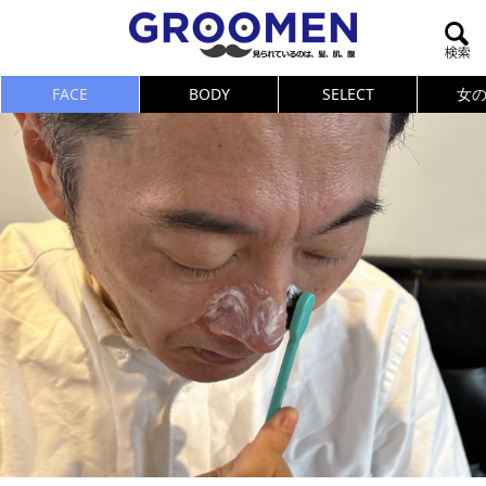
FACE
BODY
SELECT
女