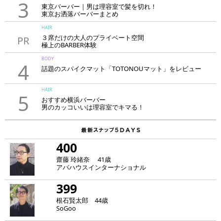
3
東京バーバー｜男は理容室で髪を切れ！
東京お洒落バーバーまとめ
HAIR
３席だけの大人のプライベート空間
PR
極上のBARBER体験
「LAVIE NEW STANDARD BARBER HANARE新宿店」
BODY
4
話題のスパイクマット「TOTONOUマット」をレビュー
HAIR
5
おすすめ横浜バーバー
男のカッコいいは理容室でキマる！
400
齋藤 玲緒奈 41歳
アバハウスインターナショナル
399
根石賢太郎 44歳
SoGoo