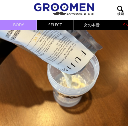
BODY
SELECT
女の本音
S