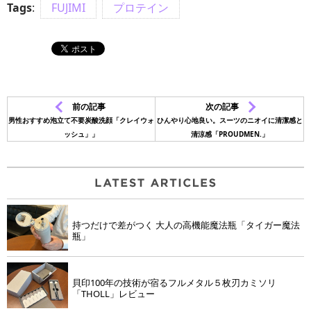
Tags
:
FUJIMI
プロテイン
前の記事
次の記事
男性おすすめ泡立て不要炭酸洗顔「クレイウォ
ひんやり心地良い。スーツのニオイに清潔感と
ッシュ」」
清涼感「PROUDMEN.」
持つだけで差がつく 大人の高機能魔法瓶「タイガー魔法
瓶」
貝印100年の技術が宿るフルメタル５枚刃カミソリ
「THOLL」レビュー