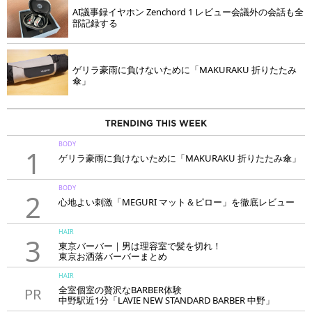
AI議事録イヤホン Zenchord 1 レビュー会議外の会話も全
部記録する
ゲリラ豪雨に負けないために「MAKURAKU 折りたたみ
傘」
BODY
1
ゲリラ豪雨に負けないために「MAKURAKU 折りたたみ傘」
BODY
2
心地よい刺激「MEGURI マット＆ピロー」を徹底レビュー
HAIR
3
東京バーバー｜男は理容室で髪を切れ！
東京お洒落バーバーまとめ
HAIR
全室個室の贅沢なBARBER体験
PR
中野駅近1分「LAVIE NEW STANDARD BARBER 中野」