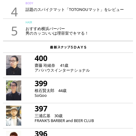
BODY
4
話題のスパイクマット「TOTONOUマット」をレビュー
HAIR
5
おすすめ横浜バーバー
男のカッコいいは理容室でキマる！
400
齋藤 玲緒奈 41歳
アバハウスインターナショナル
399
根石賢太郎 44歳
SoGoo
397
三浦広基 30歳
FRANK‘S BARBER and BEER CLUB
396