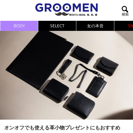
BODY
SELECT
女の本音
S
オンオフでも使える革小物プレゼントにもおすすめ