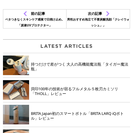
前の記事
次の記事
ベタつきなくスキンケア感覚で日焼け止め。
男性おすすめ泡立て不要炭酸洗顔「クレイウォ
「原液UVプロテクター」
ッシュ」」
持つだけで差がつく 大人の高機能魔法瓶「タイガー魔法
瓶」
貝印100年の技術が宿るフルメタル５枚刃カミソリ
「THOLL」レビュー
BRITA Japan初のスマートボトル「BRITA LARQ iQボト
ル」レビュー