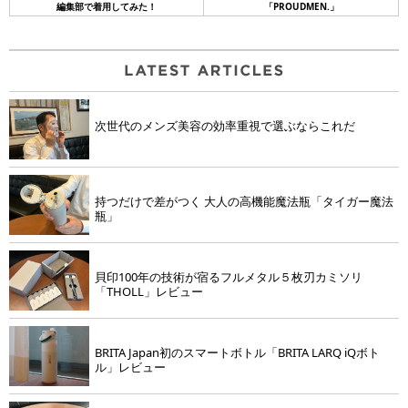
編集部で着用してみた！
「PROUDMEN.」
次世代のメンズ美容の効率重視で選ぶならこれだ
持つだけで差がつく 大人の高機能魔法瓶「タイガー魔法
瓶」
貝印100年の技術が宿るフルメタル５枚刃カミソリ
「THOLL」レビュー
BRITA Japan初のスマートボトル「BRITA LARQ iQボト
ル」レビュー