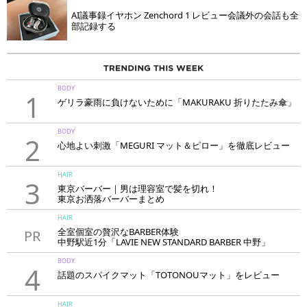
AI議事録イヤホン Zenchord 1 レビュー会議外の会話も全
部記録する
BODY
1
ゲリラ豪雨に負けないために「MAKURAKU 折りたたみ傘」
BODY
2
心地よい刺激「MEGURI マット＆ピロー」を徹底レビュー
HAIR
3
東京バーバー｜男は理容室で髪を切れ！
東京お洒落バーバーまとめ
HAIR
全室個室の贅沢なBARBER体験
PR
中野駅近1分「LAVIE NEW STANDARD BARBER 中野」
BODY
4
話題のスパイクマット「TOTONOUマット」をレビュー
HAIR