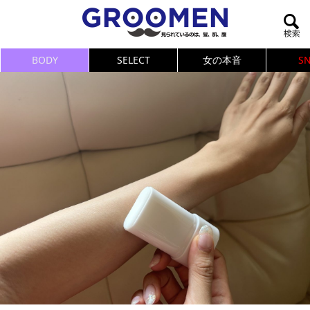
BODY
SELECT
女の本音
S