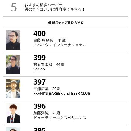
5
おすすめ横浜バーバー
男のカッコいいは理容室でキマる！
400
齋藤 玲緒奈 41歳
アバハウスインターナショナル
399
根石賢太郎 44歳
SoGoo
397
三浦広基 30歳
FRANK‘S BARBER and BEER CLUB
396
加藤満純 25歳
ビューティーエクスペリエンス
395