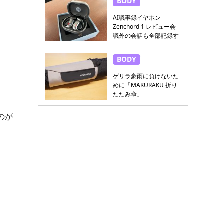
BODY
AI議事録イヤホン
Zenchord 1 レビュー会
議外の会話も全部記録す
る
BODY
ゲリラ豪雨に負けないた
めに「MAKURAKU 折り
たたみ傘」
のが