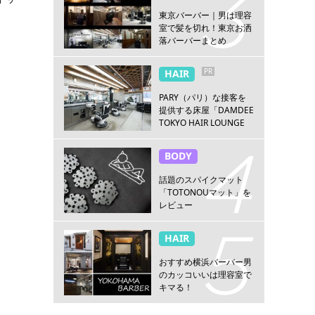
東京バーバー｜男は理容
室で髪を切れ！東京お洒
落バーバーまとめ
PR
HAIR
PARY（パリ）な接客を
提供する床屋「DAMDEE
TOKYO HAIR LOUNGE
新宿店」
BODY
話題のスパイクマット
「TOTONOUマット」を
レビュー
HAIR
おすすめ横浜バーバー男
のカッコいいは理容室で
キマる！