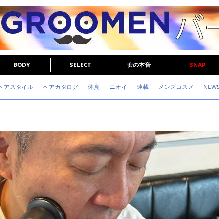
BODY
SELECT
女の本音
SNAP
ヘアスタイル
ヘアカタログ
体臭
ニオイ
連載
メンズコスメ
NEW
眉毛
メタボ
健康
スキンケア
食事
調査結果
トレーニング