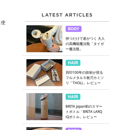
に使
BODY
持つだけで差がつく 大人
の高機能魔法瓶「タイガ
ー魔法瓶」
HAIR
貝印100年の技術が宿る
フルメタル５枚刃カミソ
リ「THOLL」レビュー
HAIR
BRITA Japan初のスマー
トボトル「BRITA LARQ
iQボトル」レビュー