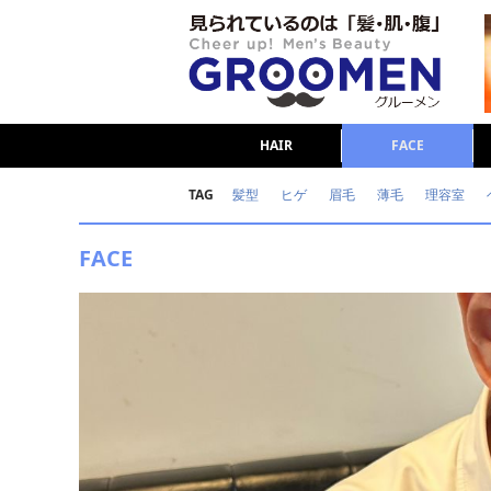
HAIR
FACE
TAG
髪型
ヒゲ
眉毛
薄毛
理容室
女の本音
テストステロン
海外セレブ
FACE
ダイエット
理容室