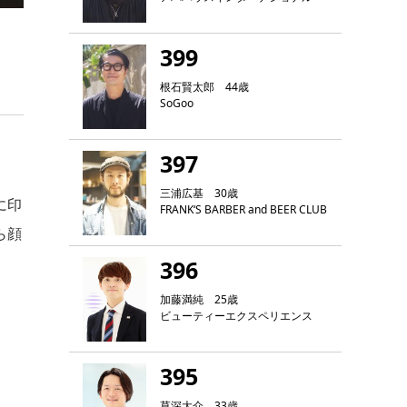
399
根石賢太郎 44歳
SoGoo
397
三浦広基 30歳
に印
FRANK‘S BARBER and BEER CLUB
ら顔
396
加藤満純 25歳
ビューティーエクスペリエンス
395
草深大介 33歳