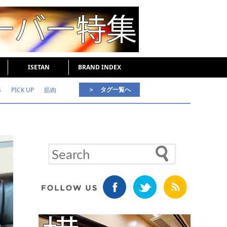
ISETAN
BRAND INDEX
＞ タグ一覧へ
S
PICK UP
筋肉
好印象な男
頭皮ケア