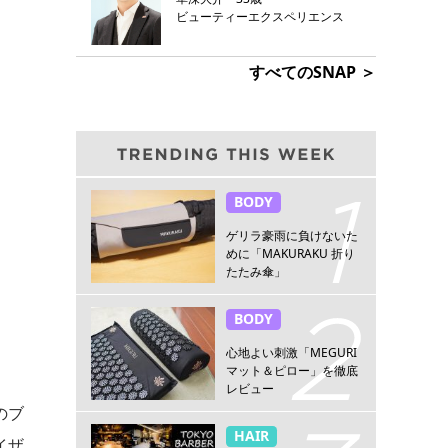
ビューティーエクスペリエンス
すべてのSNAP ＞
BODY
ゲリラ豪雨に負けないた
めに「MAKURAKU 折り
たたみ傘」
BODY
心地よい刺激「MEGURI
マット＆ピロー」を徹底
レビュー
のブ
HAIR
イザ