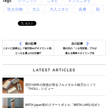
Tags
:
クリニック
ニキビ
メンズニキビ
吹き出物
大人
大人ニキビ
皮膚
肌
前の記事
次の記事
ニオイに効果なし？制汗剤vsデオドラント剤、
雨の日の「くせ毛対策」プロが
どっちを選ぶのが正解!?
教える簡単スタイリング法
貝印100年の技術が宿るフルメタル５枚刃カミソリ
「THOLL」レビュー
BRITA Japan初のスマートボトル「BRITA LARQ iQボト