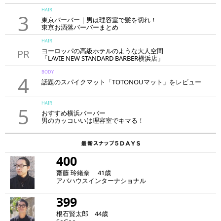
HAIR
3
東京バーバー｜男は理容室で髪を切れ！
東京お洒落バーバーまとめ
HAIR
ヨーロッパの高級ホテルのような大人空間
PR
「LAVIE NEW STANDARD BARBER横浜店」
BODY
4
話題のスパイクマット「TOTONOUマット」をレビュー
HAIR
5
おすすめ横浜バーバー
男のカッコいいは理容室でキマる！
400
齋藤 玲緒奈 41歳
アバハウスインターナショナル
399
根石賢太郎 44歳