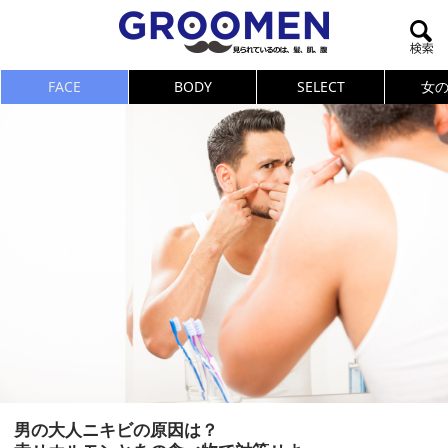
FACE
BODY
SELECT
女
男の大人ニキビの原因は？