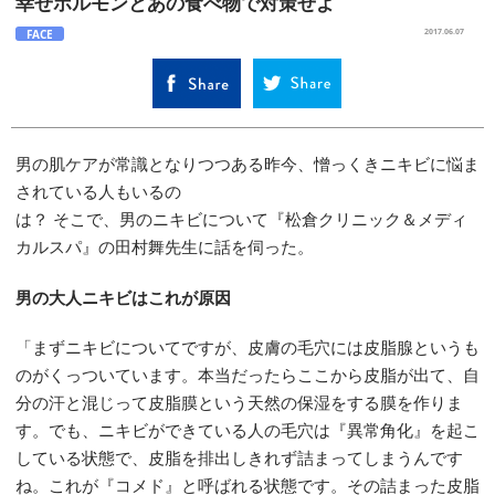
幸せホルモンとあの食べ物で対策せよ
FACE
2017.06.07
男の肌ケアが常識となりつつある昨今、憎っくきニキビに悩ま
されている人もいるの
は？ そこで、男のニキビについて『松倉クリニック＆メディ
カルスパ』の田村舞先生に話を伺った。
男の大人ニキビはこれが原因
「まずニキビについてですが、皮膚の毛穴には皮脂腺というも
のがくっついています。本当だったらここから皮脂が出て、自
分の汗と混じって皮脂膜という天然の保湿をする膜を作りま
す。でも、ニキビができている人の毛穴は『異常角化』を起こ
している状態で、皮脂を排出しきれず詰まってしまうんです
ね。これが『コメド』と呼ばれる状態です。その詰まった皮脂