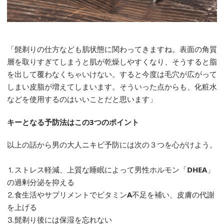
「髭剃りの仕方なども肌状態に関わってきますね。表面の角質
層を取りすぎてしまうと肌が乾燥しやすくなり、そうすると脂
を出して覆わなくちゃいけない。すると今度は毛穴が広がって
しまい皮脂が増えてしまいます。そういった点からも、化粧水
などを使用するのはいいことだと思います」
キーとなる予防法はこの3つのポイント
以上の話から男の大人ニキビ予防には次の３つを心がけよう。
⒈ストレス軽減、上質な睡眠によって男性ホルモン「
DHEA
」
の過剰分泌を抑える
⒉食生活やサプリメントでビタミン
A
不足を補い、皮膚の代謝
を上げる
⒊髭剃り後には保湿を忘れない