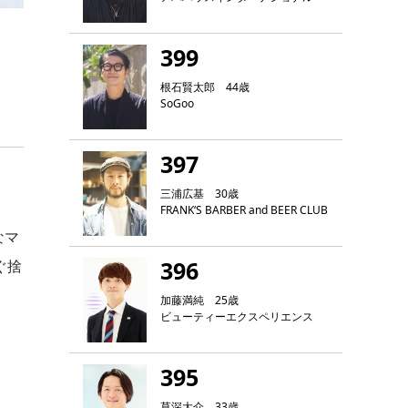
399
根石賢太郎 44歳
SoGoo
397
三浦広基 30歳
FRANK‘S BARBER and BEER CLUB
なマ
396
ぐ捨
加藤満純 25歳
ビューティーエクスペリエンス
395
草深大介 33歳