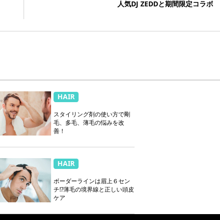
人気DJ ZEDDと期間限定コラボ
HAIR
スタイリング剤の使い方で剛
毛、多毛、薄毛の悩みを改
善！
HAIR
ボーダーラインは眉上６セン
チ!?薄毛の境界線と正しい頭皮
ケア