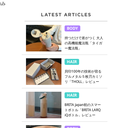
のみ
BODY
持つだけで差がつく 大人
の高機能魔法瓶「タイガ
ー魔法瓶」
HAIR
貝印100年の技術が宿る
フルメタル５枚刃カミソ
リ「THOLL」レビュー
HAIR
BRITA Japan初のスマー
トボトル「BRITA LARQ
iQボトル」レビュー