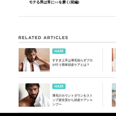
モテる男は常に○○を磨く(前編)
HAIR
すすぎ上手は薄毛知らずプロ
が行う簡単頭皮ケアとは？
HAIR
薄毛のカウントダウンをスト
ップ資生堂から頭皮ケアシャ
ンプー