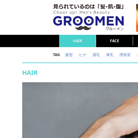
HAIR
FACE
TAG
髪型
ヒゲ
眉毛
薄毛
理容室
女の本音
テストステロン
海外セレブ
HAIR
ダイエット
理容室