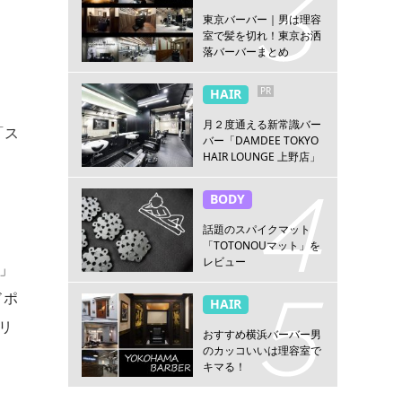
東京バーバー｜男は理容
室で髪を切れ！東京お洒
落バーバーまとめ
PR
HAIR
月２度通える新常識バー
「ス
バー「DAMDEE TOKYO
HAIR LOUNGE 上野店」
BODY
話題のスパイクマット
「TOTONOUマット」を
レビュー
」
ドポ
HAIR
リ
おすすめ横浜バーバー男
のカッコいいは理容室で
。
キマる！