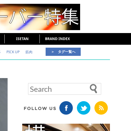
ISETAN
BRAND INDEX
＞ タグ一覧へ
S
PICK UP
筋肉
好印象な男
頭皮ケア