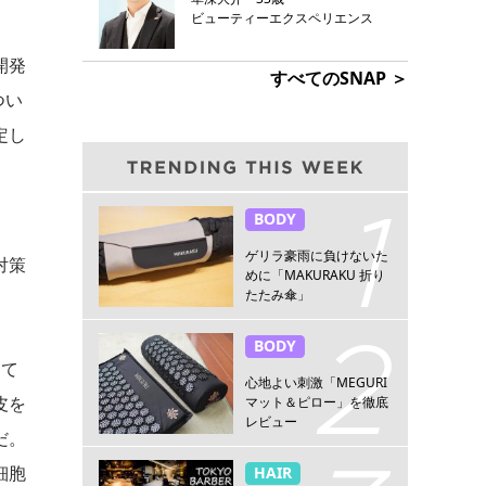
ビューティーエクスペリエンス
開発
すべてのSNAP ＞
つい
定し
BODY
ゲリラ豪雨に負けないた
対策
めに「MAKURAKU 折り
たたみ傘」
BODY
けて
心地よい刺激「MEGURI
皮を
マット＆ピロー」を徹底
レビュー
だ。
細胞
HAIR