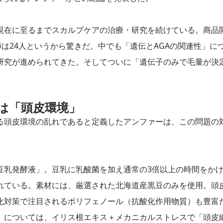
、現在に至るまでスカルプケアの治療・研究を続けている。商品
師は24人というから驚きだ。中でも「遺伝とAGAの関連性」に
研究が進められてきた。そしてついに「遺伝子のみで毛量が決
は「頭皮環境」
る頭皮環境の乱れであると定義したアンファーは、この問題の
豆乳発酵液」。豆乳に乳酸菌を加え通常の3倍以上の時間をか
れている。素材には、厳選された北海道産黒豆のみを使用。頭
化対策で注目されるポリフェノール（抗酸化作用物質）も豊富
」については、イリス根エキス＋メカニカルストレスで「頭皮