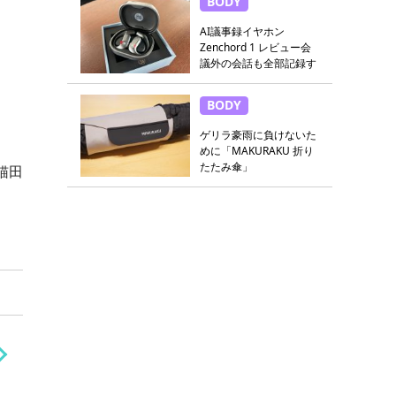
BODY
AI議事録イヤホン
Zenchord 1 レビュー会
議外の会話も全部記録す
る
BODY
ゲリラ豪雨に負けないた
めに「MAKURAKU 折り
たたみ傘」
猫田