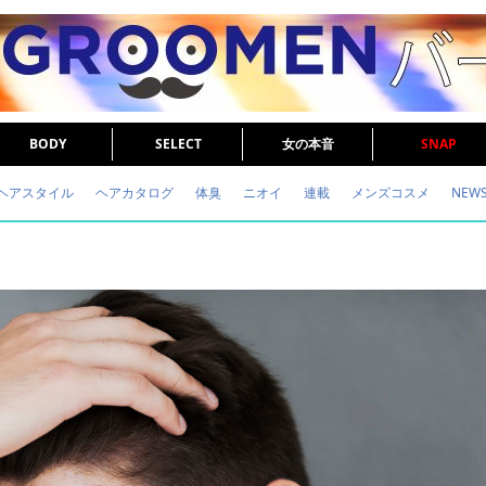
BODY
SELECT
女の本音
SNAP
ヘアスタイル
ヘアカタログ
体臭
ニオイ
連載
メンズコスメ
NEW
眉毛
メタボ
健康
スキンケア
食事
調査結果
トレーニング