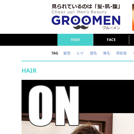
HAIR
FACE
TAG
髪型
ヒゲ
眉毛
薄毛
理容室
女の本音
テストステロン
海外セレブ
HAIR
ダイエット
理容室