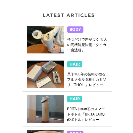
BODY
持つだけで差がつく 大人
の高機能魔法瓶「タイガ
ー魔法瓶」
HAIR
貝印100年の技術が宿る
フルメタル５枚刃カミソ
リ「THOLL」レビュー
HAIR
BRITA Japan初のスマー
トボトル「BRITA LARQ
iQボトル」レビュー