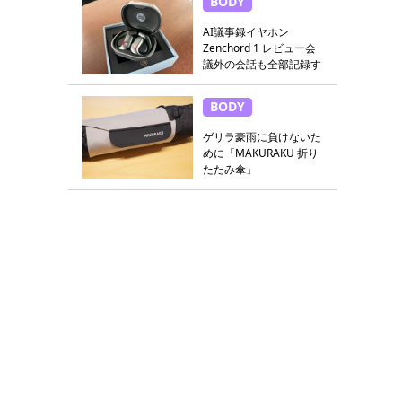
BODY
AI議事録イヤホン
Zenchord 1 レビュー会
議外の会話も全部記録す
る
BODY
ゲリラ豪雨に負けないた
めに「MAKURAKU 折り
たたみ傘」