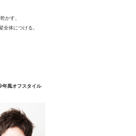
ら乾かす。
、髪全体につける。
少年風オフスタイル