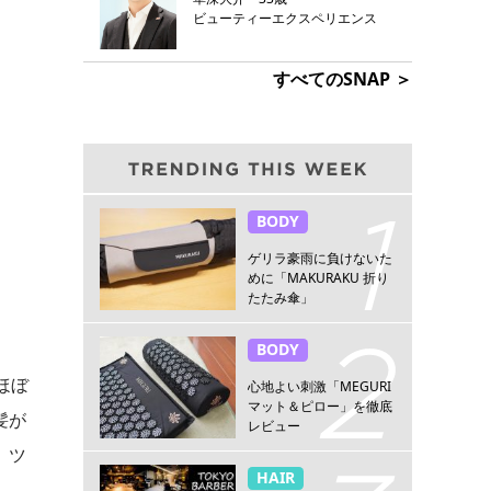
ビューティーエクスペリエンス
すべてのSNAP ＞
BODY
ゲリラ豪雨に負けないた
めに「MAKURAKU 折り
たたみ傘」
BODY
ほぼ
心地よい刺激「MEGURI
マット＆ピロー」を徹底
髪が
レビュー
、ツ
HAIR