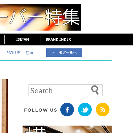
ISETAN
BRAND INDEX
＞ タグ一覧へ
S
PICK UP
筋肉
好印象な男
頭皮ケア