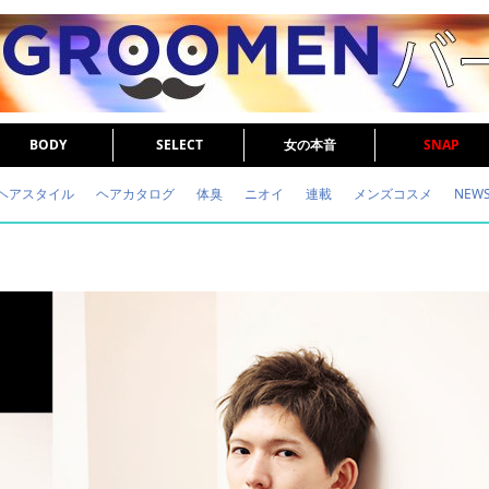
BODY
SELECT
女の本音
SNAP
ヘアスタイル
ヘアカタログ
体臭
ニオイ
連載
メンズコスメ
NEW
眉毛
メタボ
健康
スキンケア
食事
調査結果
トレーニング