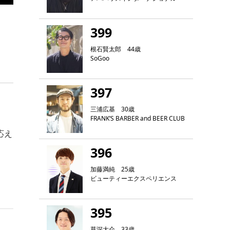
399
根石賢太郎 44歳
SoGoo
397
三浦広基 30歳
FRANK‘S BARBER and BEER CLUB
応え
396
加藤満純 25歳
ビューティーエクスペリエンス
395
草深大介 33歳