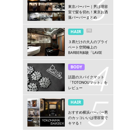
東京バーバー｜男は理容
室で髪を切れ！東京お洒
落バーバーまとめ
PR
HAIR
３席だけの大人のプライ
ベート空間極上の
BARBER体験「LAVIE
NEW STANDARD
BARBER HANARE新宿
BODY
店」
話題のスパイクマット
「TOTONOUマット」を
レビュー
HAIR
おすすめ横浜バーバー男
のカッコいいは理容室で
キマる！