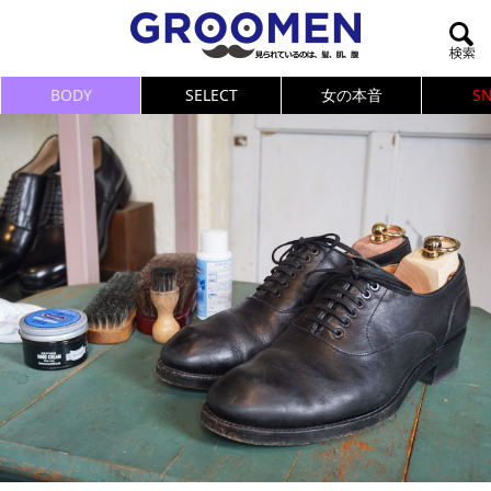
BODY
SELECT
女の本音
S