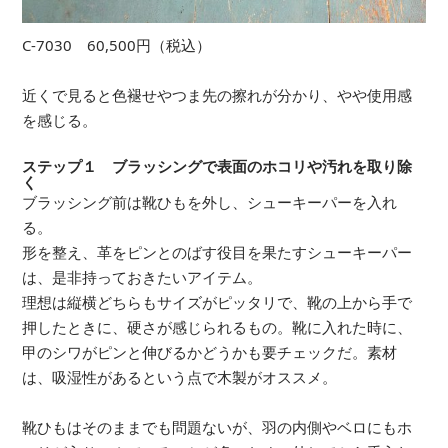
C-7030 60,500円（税込）
近くで見ると色褪せやつま先の擦れが分かり、やや使用感
を感じる。
ステップ１ ブラッシングで表面のホコリや汚れを取り除
く
ブラッシング前は靴ひもを外し、シューキーパーを入れ
る。
形を整え、革をピンとのばす役目を果たすシューキーパー
は、是非持っておきたいアイテム。
理想は縦横どちらもサイズがピッタリで、靴の上から手で
押したときに、硬さが感じられるもの。靴に入れた時に、
甲のシワがピンと伸びるかどうかも要チェックだ。素材
は、吸湿性があるという点で木製がオススメ。
靴ひもはそのままでも問題ないが、羽の内側やベロにもホ