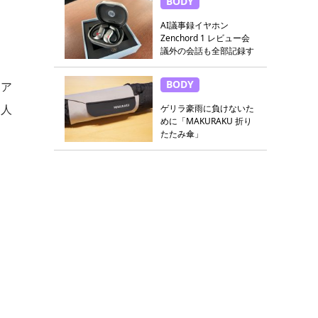
BODY
AI議事録イヤホン
Zenchord 1 レビュー会
議外の会話も全部記録す
る
BODY
ーア
も人
ゲリラ豪雨に負けないた
めに「MAKURAKU 折り
たたみ傘」