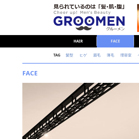
HAIR
FACE
TAG
髪型
ヒゲ
眉毛
薄毛
理容室
女の本音
テストステロン
海外セレブ
FACE
ダイエット
理容室