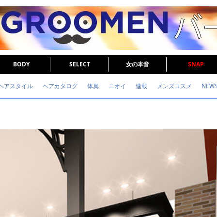
BODY
SELECT
女の本音
SNAP
ヘアスタイル
ヘアカタログ
体臭
ニオイ
連載
メンズコスメ
NEW
眉毛
メタボ
健康
スキンケア
食事
調査結果
トレーニング