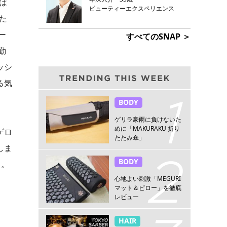
は
ビューティーエクスペリエンス
た
ー
すべてのSNAP ＞
勤
ッシ
る気
BODY
ゲリラ豪雨に負けないた
めに「MAKURAKU 折り
ゲロ
たたみ傘」
しま
BODY
う。
心地よい刺激「MEGURI
マット＆ピロー」を徹底
レビュー
HAIR