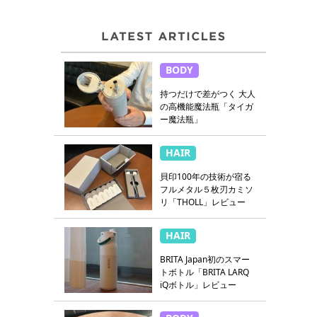
BODY
持つだけで差がつく 大人
の高機能魔法瓶「タイガ
ー魔法瓶」
HAIR
貝印100年の技術が宿る
フルメタル５枚刃カミソ
リ「THOLL」レビュー
HAIR
BRITA Japan初のスマー
トボトル「BRITA LARQ
iQボトル」レビュー