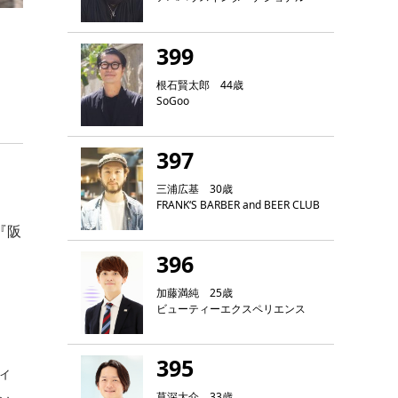
399
根石賢太郎 44歳
SoGoo
397
三浦広基 30歳
FRANK‘S BARBER and BEER CLUB
『阪
396
加藤満純 25歳
ビューティーエクスペリエンス
395
ィ
草深大介 33歳