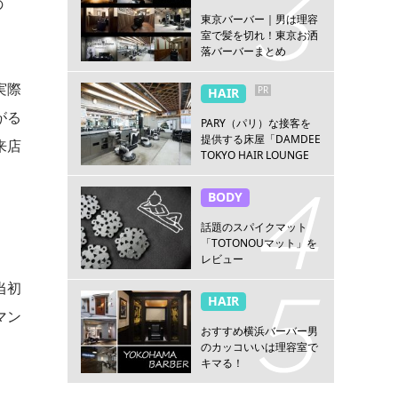
の
東京バーバー｜男は理容
室で髪を切れ！東京お洒
落バーバーまとめ
実際
PR
HAIR
がる
PARY（パリ）な接客を
提供する床屋「DAMDEE
来店
TOKYO HAIR LOUNGE
新宿店」
BODY
話題のスパイクマット
「TOTONOUマット」を
レビュー
当初
HAIR
マン
おすすめ横浜バーバー男
のカッコいいは理容室で
キマる！