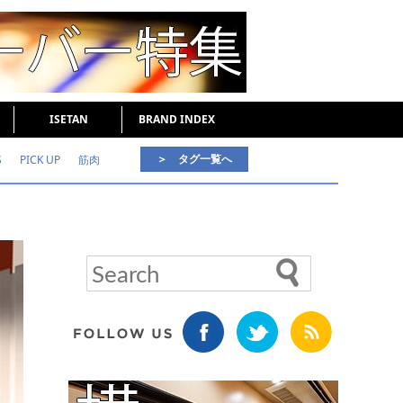
ISETAN
BRAND INDEX
＞ タグ一覧へ
S
PICK UP
筋肉
好印象な男
頭皮ケア