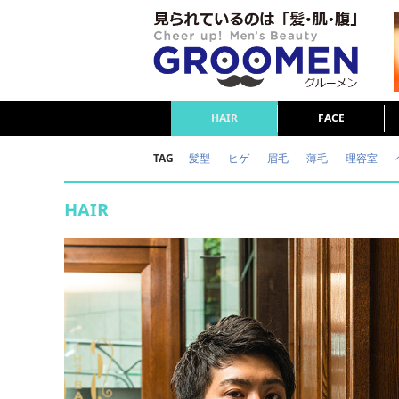
HAIR
FACE
TAG
髪型
ヒゲ
眉毛
薄毛
理容室
女の本音
テストステロン
海外セレブ
HAIR
ダイエット
理容室