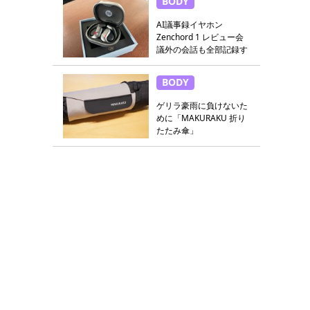
BODY
AI議事録イヤホン
Zenchord 1 レビュー会
議外の会話も全部記録す
る
BODY
ゲリラ豪雨に負けないた
めに「MAKURAKU 折り
たたみ傘」