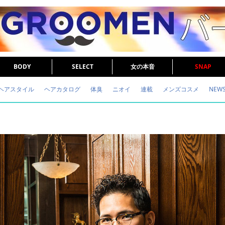
BODY
SELECT
女の本音
SNAP
ヘアスタイル
ヘアカタログ
体臭
ニオイ
連載
メンズコスメ
NEW
眉毛
メタボ
健康
スキンケア
食事
調査結果
トレーニング