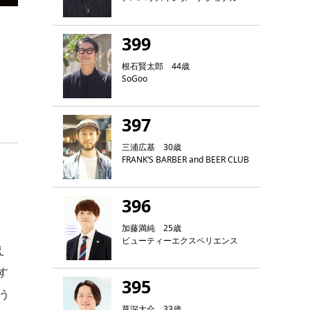
399
根石賢太郎 44歳
SoGoo
397
三浦広基 30歳
FRANK‘S BARBER and BEER CLUB
396
加藤満純 25歳
ビューティーエクスペリエンス
え
す
395
う
草深大介 33歳