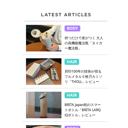
BODY
持つだけで差がつく 大人
の高機能魔法瓶「タイガ
ー魔法瓶」
HAIR
貝印100年の技術が宿る
フルメタル５枚刃カミソ
リ「THOLL」レビュー
HAIR
BRITA Japan初のスマー
トボトル「BRITA LARQ
iQボトル」レビュー