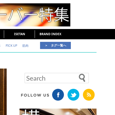
ISETAN
BRAND INDEX
＞ タグ一覧へ
S
PICK UP
筋肉
好印象な男
頭皮ケア