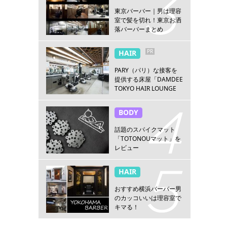
東京バーバー｜男は理容
室で髪を切れ！東京お洒
落バーバーまとめ
PR
HAIR
PARY（パリ）な接客を
提供する床屋「DAMDEE
TOKYO HAIR LOUNGE
新宿店」
BODY
話題のスパイクマット
「TOTONOUマット」を
レビュー
HAIR
おすすめ横浜バーバー男
のカッコいいは理容室で
キマる！