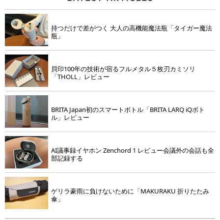
持つだけで差がつく 大人の高機能魔法瓶「タイガー魔法
瓶」
貝印100年の技術が宿るフルメタル５枚刃カミソリ
「THOLL」レビュー
BRITA Japan初のスマートボトル「BRITA LARQ iQボト
ル」レビュー
AI議事録イヤホン Zenchord 1 レビュー会議外の会話も全
部記録する
ゲリラ豪雨に負けないために「MAKURAKU 折りたたみ
傘」