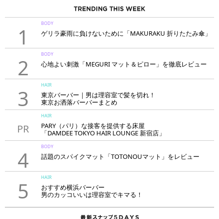
BODY
1
ゲリラ豪雨に負けないために「MAKURAKU 折りたたみ傘」
BODY
2
心地よい刺激「MEGURI マット＆ピロー」を徹底レビュー
HAIR
3
東京バーバー｜男は理容室で髪を切れ！
東京お洒落バーバーまとめ
HAIR
PARY（パリ）な接客を提供する床屋
PR
「DAMDEE TOKYO HAIR LOUNGE 新宿店」
BODY
4
話題のスパイクマット「TOTONOUマット」をレビュー
HAIR
5
おすすめ横浜バーバー
男のカッコいいは理容室でキマる！