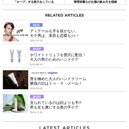
「キープ」する努力をしている
管理栄養士がお酒の飲み方を指南
FACE
ディテールも手を抜かない。
モテ男は、美容も恋愛も○○！
2015.10.15
BODY
ホワイトトリュフを贅沢に配合！
大人の男のためのハンドケア
2015.09.15
贅を極めた大人のハンドクリーム
勝負の日はドゥ・ラ・メール！
2015.03.02
BODY
見られているのは顔よりも手!?
男も女も虜にする奥の手ケア
2014.11.20