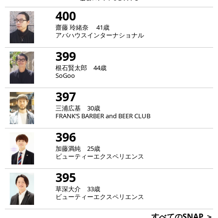
400
齋藤 玲緒奈 41歳
アバハウスインターナショナル
399
根石賢太郎 44歳
SoGoo
397
三浦広基 30歳
FRANK‘S BARBER and BEER CLUB
396
加藤満純 25歳
ビューティーエクスペリエンス
395
草深大介 33歳
ビューティーエクスペリエンス
すべてのSNAP ＞