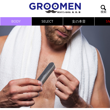
BODY
SELECT
女の本音
S