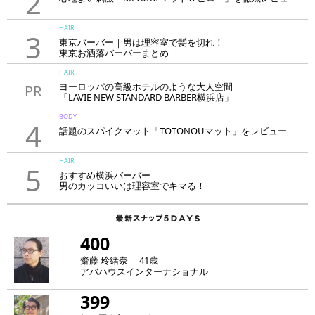
2
HAIR
3
東京バーバー｜男は理容室で髪を切れ！
東京お洒落バーバーまとめ
HAIR
ヨーロッパの高級ホテルのような大人空間
PR
「LAVIE NEW STANDARD BARBER横浜店」
BODY
4
話題のスパイクマット「TOTONOUマット」をレビュー
HAIR
5
おすすめ横浜バーバー
男のカッコいいは理容室でキマる！
400
齋藤 玲緒奈 41歳
アバハウスインターナショナル
399