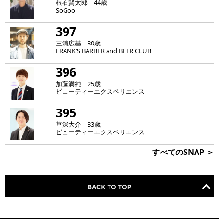
根石賢太郎 44歳
SoGoo
397
三浦広基 30歳
FRANK‘S BARBER and BEER CLUB
396
加藤満純 25歳
ビューティーエクスペリエンス
395
草深大介 33歳
ビューティーエクスペリエンス
すべてのSNAP ＞