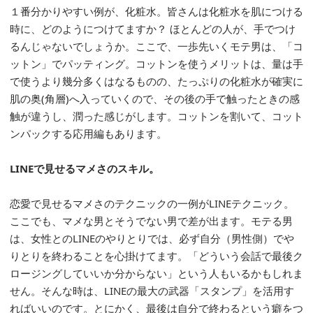
１番分かりやすい例が、化粧水。皆さんは化粧水を肌につける
時に、どのようにつけてますか？ ほとんどの人が、手でつけ
るんじゃないでしょうか。ここで、一歩先いくモテ男は、「コ
ットン」でパッティング。コットンを使うメリットは、量は手
で使うより幾分多くはなるものの、たっぷりの化粧水が確実に
肌の奥(角層)へ入っていくので、その後の手で触ったときの感
触が違うし、潤った感じがします。コットンを割いて、コット
ンパックする応用編もあります。
LINE
で見せるマメさのスキル。
恋愛で見せるマメさのテクニックの一例がLINEテクニック。
ここでも、マメな男とそうでない男で差が出ます。モテる男
は、女性とのLINEのやりとりでは、必ず自分（男性側）でや
りとりを終わることを心掛けてます。「どういう会話で最後ク
ロージングしていいか分からない」という人もいるかもしれま
せん。そんな時は、LINEの最大の武器「スタンプ」を活用す
ればいいのです。とにかく、最後は自分で終わるという癖をつ