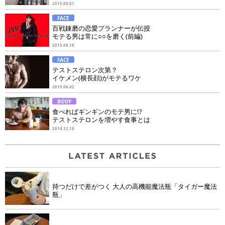
2015.09.01
FACE
百戦錬磨の恋愛プランナーが伝授
モテる男は常に○○を磨く(前編)
2015.08.18
FACE
テストステロン次第？
イケメン(横長顔)がモテるワケ
2015.06.02
BODY
食べればギンギンのモテ男に!?
テストステロンを増やす食事とは
2014.12.18
持つだけで差がつく 大人の高機能魔法瓶「タイガー魔法
瓶」