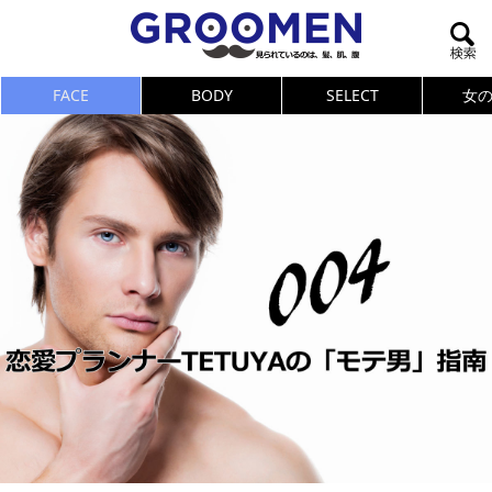
FACE
BODY
SELECT
女