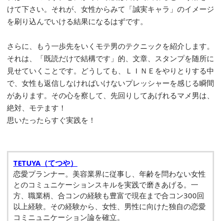
けて下さい。それが、女性からみて「誠実キャラ」のイメージ
を刷り込んでいける結果になるはずです。
さらに、もう一歩先をいくモテ男のテクニックを紹介します。
それは、「既読だけで結構です」的、文章、スタンプを随所に
見せていくことです。どうしても、ＬＩＮＥをやりとりする中
で、女性も返信しなければいけないプレッシャーを感じる瞬間
があります。その心を察して、先回りしてあげれるマメ男は、
絶対、モテます！
思いたったらすぐ実践を！
TETUYA（てつや）
恋愛プランナー。美容業界に従事し、年齢を問わない女性
とのコミュニケーションスキルを実践で磨きあげる。一
方、職業柄、合コンの経験も豊富で現在まで合コン300回
以上経験。その経験から、女性、男性に向けた独自の恋愛
コミニュニケーション論を確立。