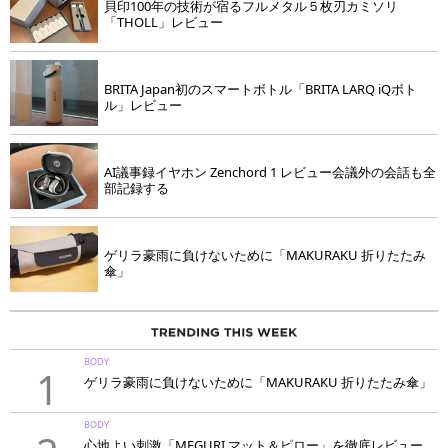
貝印100年の技術が宿るフルメタル５枚刃カミソリ
「THOLL」レビュー
BRITA Japan初のスマートボトル「BRITA LARQ iQボト
ル」レビュー
AI議事録イヤホン Zenchord 1 レビュー会議外の会話も全
部記録する
ゲリラ豪雨に負けないために「MAKURAKU 折りたたみ
傘」
BODY
1
ゲリラ豪雨に負けないために「MAKURAKU 折りたたみ傘」
BODY
心地よい刺激「MEGURI マット＆ピロー」を徹底レビュー