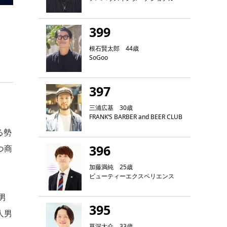
399
根石賢太郎 44歳
SoGoo
397
三浦広基 30歳
FRANK‘S BARBER and BEER CLUB
る勢
396
つ商
加藤満純 25歳
ビューティーエクスペリエンス
男
395
人男
草深大介 33歳