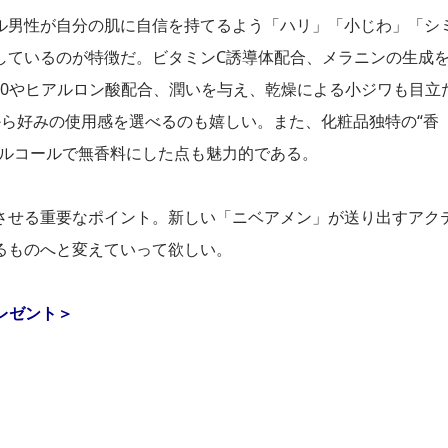
ル男性が自分の肌に自信を持てるよう「ハリ」「小じわ」「シ
しているのが特徴だ。ビタミンC誘導体配合、メラニンの生成
10やヒアルロン酸配合、潤いを与え、乾燥による小ジワも目立
から好みの使用感を選べるのも嬉しい。また、化粧品独特の“香
アルコールで無香料にした点も魅力的である。
させる重要なポイント。新しい「ニベアメン」が送り出すアク
るものへと変えていって欲しい。
レゼント＞