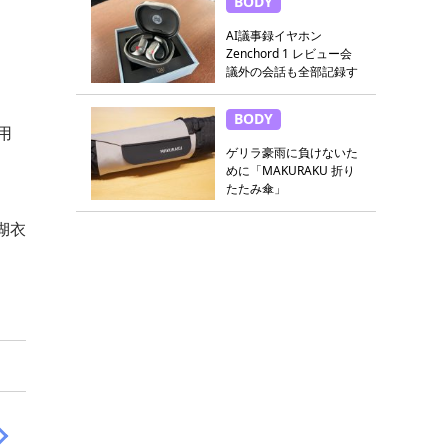
BODY
AI議事録イヤホン
Zenchord 1 レビュー会
議外の会話も全部記録す
る
BODY
用
ゲリラ豪雨に負けないた
めに「MAKURAKU 折り
たたみ傘」
湖衣