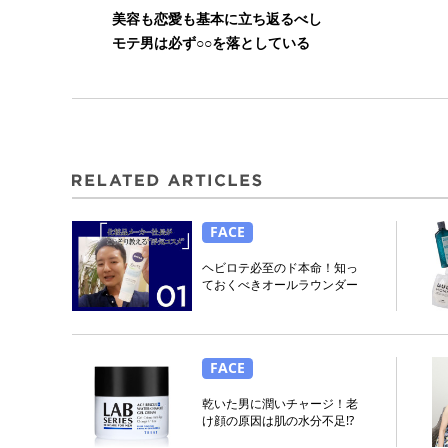
美容も恋愛も基本に立ち返るべし
モテ男は必ず○○を落としている
FACE
ヘビロテ必至のド本命！知っ
ておくべきオールラウンダー
FACE
乾いた男に潤いチャージ！老
け顔の原因は肌の水分不足!?