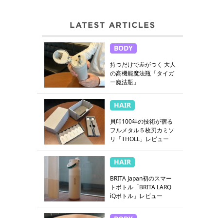
BODY
持つだけで差がつく 大人
の高機能魔法瓶「タイガ
ー魔法瓶」
HAIR
貝印100年の技術が宿る
フルメタル５枚刃カミソ
リ「THOLL」レビュー
HAIR
BRITA Japan初のスマー
トボトル「BRITA LARQ
iQボトル」レビュー