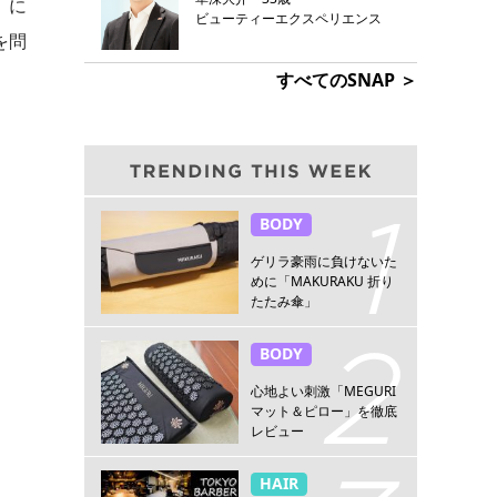
」に
ビューティーエクスペリエンス
を問
すべてのSNAP ＞
BODY
ゲリラ豪雨に負けないた
めに「MAKURAKU 折り
たたみ傘」
BODY
心地よい刺激「MEGURI
マット＆ピロー」を徹底
レビュー
HAIR