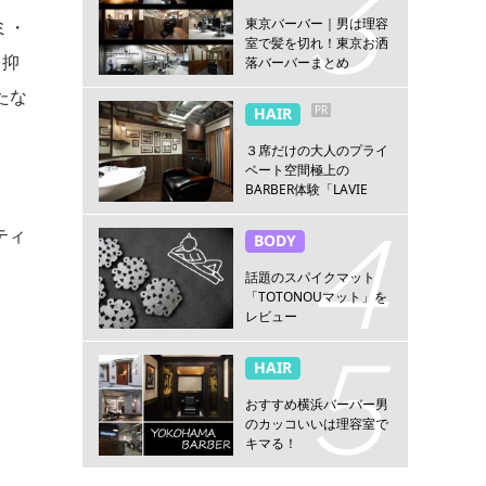
東京バーバー｜男は理容
ミ・
室で髪を切れ！東京お洒
を抑
落バーバーまとめ
たな
PR
HAIR
３席だけの大人のプライ
ベート空間極上の
BARBER体験「LAVIE
NEW STANDARD
BARBER HANARE新宿
ティ
BODY
店」
話題のスパイクマット
「TOTONOUマット」を
レビュー
HAIR
おすすめ横浜バーバー男
のカッコいいは理容室で
キマる！