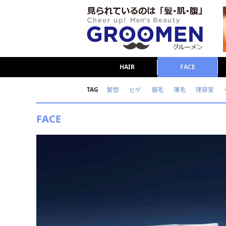
HAIR
FACE
TAG
髪型
ヒゲ
眉毛
薄毛
理容室
女の本音
テストステロン
海外セレブ
FACE
ダイエット
理容室