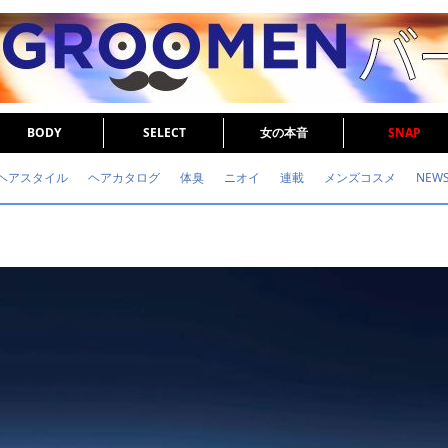
BODY
SELECT
女の本音
SNAP
ヘアスタイル
ヘアカタログ
体臭
ニオイ
連載
メンズコスメ
NEW
眉毛
メタボ
健康
スキンケア
食事
調査結果
トレーニング