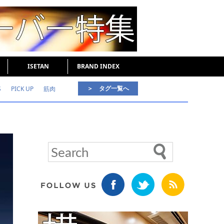
ISETAN
BRAND INDEX
＞ タグ一覧へ
S
PICK UP
筋肉
好印象な男
頭皮ケア