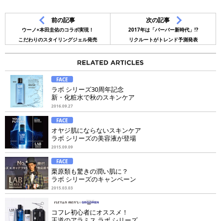
前の記事
次の記事
ウーノ×本田圭佑のコラボ実現！
2017年は「バーバー新時代」!?
こだわりのスタイリングジェル発売
リクルートがトレンド予測発表
FACE
ラボ シリーズ30周年記念
新・化粧水で秋のスキンケア
2016.09.27
FACE
オヤジ肌にならないスキンケア
ラボ シリーズの美容液が登場
2015.09.09
FACE
栗原類も驚きの潤い肌に？
ラボ シリーズのキャンペーン
2015.03.03
コフレ初心者にオススメ！
王道のアラミス ラボ シリーズ