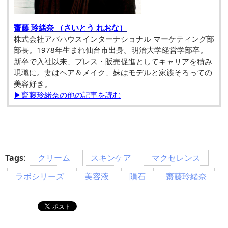
齋藤 玲緒奈 （さいとう れおな）
株式会社アバハウスインターナショナル マーケティング部
部長。1978年生まれ仙台市出身。明治大学経営学部卒。
新卒で入社以来、プレス・販売促進としてキャリアを積み
現職に。妻はヘア＆メイク、妹はモデルと家族そろっての
美容好き。
▶齋藤玲緒奈の他の記事を読む
Tags
:
クリーム
スキンケア
マクセレンス
ラボシリーズ
美容液
隕石
齋藤玲緒奈