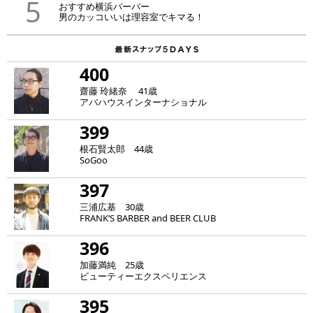
5
おすすめ横浜バーバー
男のカッコいいは理容室でキマる！
400
齋藤 玲緒奈 41歳
アバハウスインターナショナル
399
根石賢太郎 44歳
SoGoo
397
三浦広基 30歳
FRANK‘S BARBER and BEER CLUB
396
加藤満純 25歳
ビューティーエクスペリエンス
395