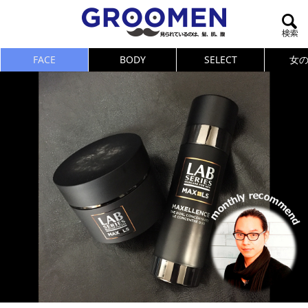
FACE
BODY
SELECT
女