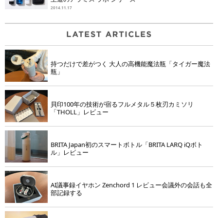
2014.11.17
持つだけで差がつく 大人の高機能魔法瓶「タイガー魔法
瓶」
貝印100年の技術が宿るフルメタル５枚刃カミソリ
「THOLL」レビュー
BRITA Japan初のスマートボトル「BRITA LARQ iQボト
ル」レビュー
AI議事録イヤホン Zenchord 1 レビュー会議外の会話も全
部記録する