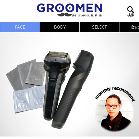
FACE
BODY
SELECT
女