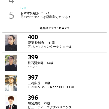
HAIR
5
おすすめ横浜バーバー
男のカッコいいは理容室でキマる！
400
齋藤 玲緒奈 41歳
アバハウスインターナショナル
399
根石賢太郎 44歳
SoGoo
397
三浦広基 30歳
FRANK‘S BARBER and BEER CLUB
396
加藤満純 25歳
ビューティーエクスペリエンス