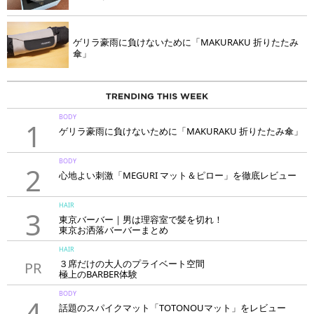
ゲリラ豪雨に負けないために「MAKURAKU 折りたたみ
傘」
BODY
1
ゲリラ豪雨に負けないために「MAKURAKU 折りたたみ傘」
BODY
2
心地よい刺激「MEGURI マット＆ピロー」を徹底レビュー
HAIR
3
東京バーバー｜男は理容室で髪を切れ！
東京お洒落バーバーまとめ
HAIR
３席だけの大人のプライベート空間
PR
極上のBARBER体験
「LAVIE NEW STANDARD BARBER HANARE新宿店」
BODY
4
話題のスパイクマット「TOTONOUマット」をレビュー