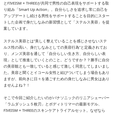
とFIVEISM × THREEが共同で男性の自己表現をサポートする取
り組み「Smart Up Action」。自分らしさを追求し常に自己を
アップデートし続ける男性をサポートすることを目的にスター
トした企画で身だしなみの新習慣として「ステルス美容」を提
案しています。
ステルス美容とは‟美しく整えていることを感じさせないステ
ルス性の高い、身だしなみとしての美容行為”と定義されてお
り、メンズ美容を通して「自分らしい生き方、自分らしい表
現」として推進していくとのこと。どうですか？？勝手に自分
の美容観とも一致していると感じて激しく同意してしまいまし
た。美容と聞くとイコール女性と結びついてしまう場合もあり
ますが、前向きに日々を過ごすための身だしなみに男女はあり
ませんよね？！
そこで今回ご紹介したいのがパナソニックのリニアシェーバー
「ラムダッシュ５枚刃」とボディトリマーの最新モデル、
FIVEISM × THREEのスキンケアトライアルセット。なぜなら