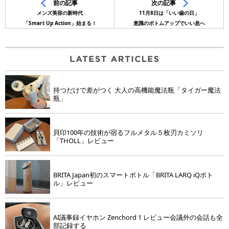
前の記事
次の記事
メンズ美容の新時代
11月8日は「いい歯の日」
「Smart Up Action」始まる！
意識のボトムアップでいい息へ
持つだけで差がつく 大人の高機能魔法瓶「タイガー魔法
瓶」
貝印100年の技術が宿るフルメタル５枚刃カミソリ
「THOLL」レビュー
BRITA Japan初のスマートボトル「BRITA LARQ iQボト
ル」レビュー
AI議事録イヤホン Zenchord 1 レビュー会議外の会話も全
部記録する