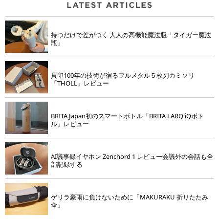
持つだけで差がつく 大人の高機能魔法瓶「タイガー魔法
瓶」
貝印100年の技術が宿るフルメタル５枚刃カミソリ
「THOLL」レビュー
BRITA Japan初のスマートボトル「BRITA LARQ iQボト
ル」レビュー
AI議事録イヤホン Zenchord 1 レビュー会議外の会話も全
部記録する
ゲリラ豪雨に負けないために「MAKURAKU 折りたたみ
傘」