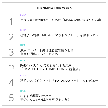
BODY
1
ゲリラ豪雨に負けないために「MAKURAKU 折りたたみ傘」
BODY
2
心地よい刺激「MEGURI マット＆ピロー」を徹底レビュー
HAIR
3
東京バーバー｜男は理容室で髪を切れ！
東京お洒落バーバーまとめ
HAIR
PARY（パリ）な接客を提供する床屋
PR
「DAMDEE TOKYO HAIR LOUNGE 新宿店」
BODY
4
話題のスパイクマット「TOTONOUマット」をレビュー
HAIR
5
おすすめ横浜バーバー
男のカッコいいは理容室でキマる！