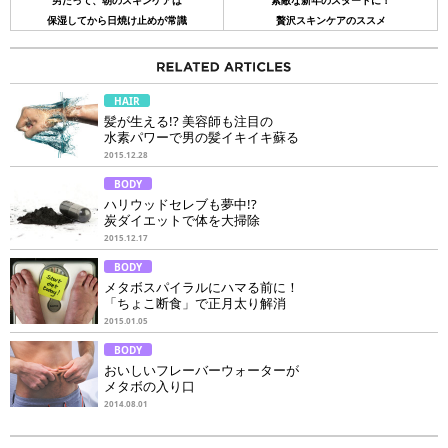
男だって、朝のスキンケアは
素敵な新年のスタートに！
保湿してから日焼け止めが常識
贅沢スキンケアのススメ
HAIR
髪が生える!? 美容師も注目の
水素パワーで男の髪イキイキ蘇る
2015.12.28
BODY
ハリウッドセレブも夢中!?
炭ダイエットで体を大掃除
2015.12.17
BODY
メタボスパイラルにハマる前に！
「ちょこ断食」で正月太り解消
2015.01.05
BODY
おいしいフレーバーウォーターが
メタボの入り口
2014.08.01