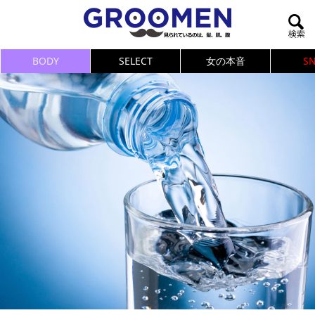
BODY
SELECT
女の本音
S