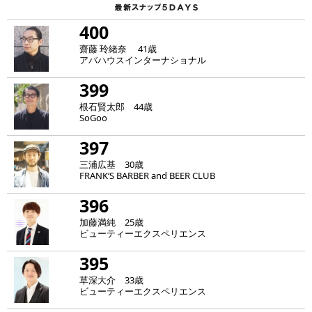
400
齋藤 玲緒奈 41歳
アバハウスインターナショナル
399
根石賢太郎 44歳
SoGoo
397
三浦広基 30歳
FRANK‘S BARBER and BEER CLUB
396
加藤満純 25歳
ビューティーエクスペリエンス
395
草深大介 33歳
ビューティーエクスペリエンス