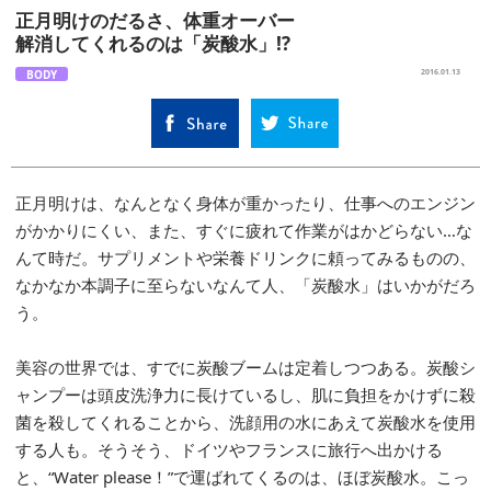
正月明けのだるさ、体重オーバー
解消してくれるのは「炭酸水」!?
BODY
2016.01.13
正月明けは、なんとなく身体が重かったり、仕事へのエンジン
がかかりにくい、また、すぐに疲れて作業がはかどらない…な
んて時だ。サプリメントや栄養ドリンクに頼ってみるものの、
なかなか本調子に至らないなんて人、「炭酸水」はいかがだろ
う。
美容の世界では、すでに炭酸ブームは定着しつつある。炭酸シ
ャンプーは頭皮洗浄力に長けているし、肌に負担をかけずに殺
菌を殺してくれることから、洗顔用の水にあえて炭酸水を使用
する人も。そうそう、ドイツやフランスに旅行へ出かける
と、“Water please！”で運ばれてくるのは、ほぼ炭酸水。こっ