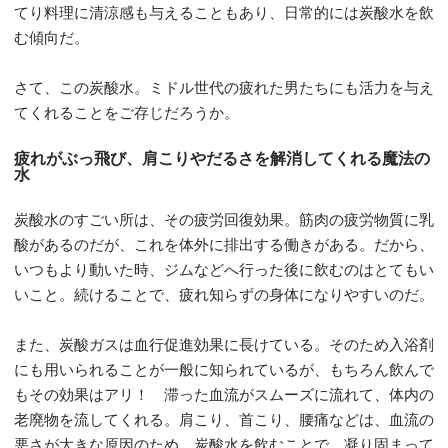
てり料理に清涼感も与えることもあり、日常的には炭酸水を飲
む傾向だ。
さて、この炭酸水。ミドル世代の疲れた男たちにも活力を与え
てくれることをご存じだろうか。
疲れがぶっ飛び、肩こりやだるさを解消してくれる魔法の
水
炭酸水のすごい所は、その疲労回復効果。筋肉の疲労物質に乳
酸があるのだが、これを体外に排出する働きがある。だから、
いつもより動いた時、ジムなどへ行った後に飲むのはとてもい
いこと。続けることで、疲れ知らずの身体になりやすいのだ。
また、炭酸ガスは血行促進効果に長けている。そのため入浴剤
にも用いられることが一般に知られているが、もちろん飲んで
もその効果はアリ！ 滞った血流がスムーズに流れて、体内の
老廃物を流してくれる。肩こり、首こり、腰痛などは、血流の
悪さが大きな原因のため、炭酸水を飲むことで、凝り固まって