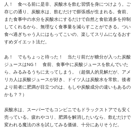
人！ 食べる前に是非、炭酸水を飲む習慣を身につけよう。ご
存じの通り、炭酸水は、飲むだけで膨張感が生まれる。食前、
また食事中の水分を炭酸水にするだけで自然と食欲過多を抑制
してくれるから、無理なく食事量を減らすことができる。つい
食べ過ぎちゃう人にはもってこいの、楽してスリムになるおす
すめダイエット法だ。
あ！ でもちょっと待った！ 当たり前だが糖分が入った炭酸
ジュースはNG！ 食前、食事中に炭酸ジュースを飲んでいた
ら、みるみるうちに太ってしまう。（超個人的見解だが、アメ
リカ人は炭酸ジュースが好き、ドイツ人は炭酸水を常飲。後者
より前者に肥満が目立つのは、もしや炭酸成分の違いもあるの
かも？？）
炭酸水は、スーパーでもコンビニでもドラックストアでも安く
売っている。疲れやコリ、肥満を解消したいなら、飲むだけで
変われる魔法の水を試してみる価値、十分にありそうだ。