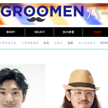
BODY
SELECT
女の本音
SNAP
ヘアスタイル
ヘアカタログ
体臭
ニオイ
連載
メンズコスメ
NEW
眉毛
メタボ
健康
スキンケア
食事
調査結果
トレーニング