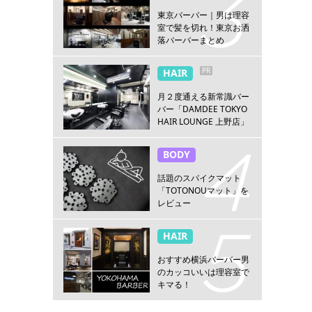
東京バーバー｜男は理容
室で髪を切れ！東京お洒
落バーバーまとめ
PR
HAIR
月２度通える新常識バー
バー「DAMDEE TOKYO
HAIR LOUNGE 上野店」
BODY
話題のスパイクマット
「TOTONOUマット」を
レビュー
HAIR
おすすめ横浜バーバー男
のカッコいいは理容室で
キマる！