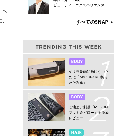
ビューティーエクスペリエンス
たち
に、
すべてのSNAP ＞
し
BODY
ゲリラ豪雨に負けないた
めに「MAKURAKU 折り
たたみ傘」
BODY
心地よい刺激「MEGURI
マット＆ピロー」を徹底
レビュー
HAIR