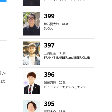
399
根石賢太郎 44歳
SoGoo
397
三浦広基 30歳
FRANK‘S BARBER and BEER CLUB
396
首か
倍は
加藤満純 25歳
ビューティーエクスペリエンス
395
草深大介 33歳