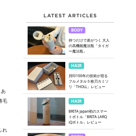
BODY
持つだけで差がつく 大人
の高機能魔法瓶「タイガ
ー魔法瓶」
HAIR
貝印100年の技術が宿る
フルメタル５枚刃カミソ
リ「THOLL」レビュー
もあ
薄毛
HAIR
BRITA Japan初のスマー
トボトル「BRITA LARQ
iQボトル」レビュー
ふれ