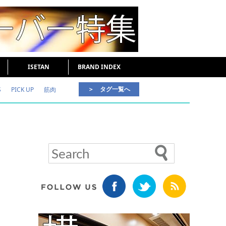
ISETAN
BRAND INDEX
＞ タグ一覧へ
S
PICK UP
筋肉
好印象な男
頭皮ケア