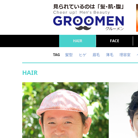
HAIR
FACE
TAG
髪型
ヒゲ
眉毛
薄毛
理容室
女の本音
テストステロン
海外セレブ
HAIR
ダイエット
理容室