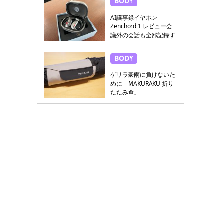
BODY
AI議事録イヤホン
Zenchord 1 レビュー会
議外の会話も全部記録す
る
BODY
ゲリラ豪雨に負けないた
めに「MAKURAKU 折り
たたみ傘」