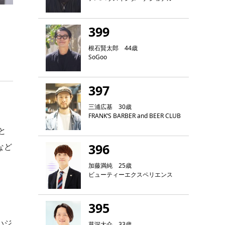
399
根石賢太郎 44歳
SoGoo
397
三浦広基 30歳
FRANK‘S BARBER and BEER CLUB
と
396
など
加藤満純 25歳
ビューティーエクスペリエンス
395
いジ
草深大介 33歳