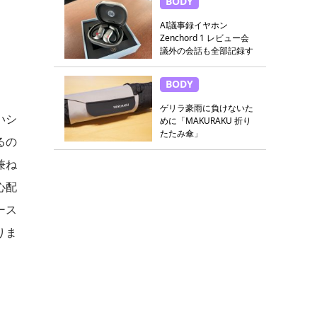
BODY
AI議事録イヤホン
Zenchord 1 レビュー会
議外の会話も全部記録す
る
BODY
ゲリラ豪雨に負けないた
いシ
めに「MAKURAKU 折り
たたみ傘」
るの
兼ね
心配
ース
りま