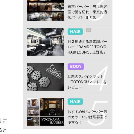
東京バーバー｜男は理容
室で髪を切れ！東京お洒
落バーバーまとめ
PR
HAIR
月２度通える新常識バー
バー「DAMDEE TOKYO
HAIR LOUNGE 上野店」
BODY
話題のスパイクマット
「TOTONOUマット」を
レビュー
HAIR
おすすめ横浜バーバー男
のカッコいいは理容室で
うに
キマる！
ると