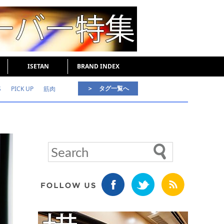
ISETAN
BRAND INDEX
＞ タグ一覧へ
S
PICK UP
筋肉
好印象な男
頭皮ケア