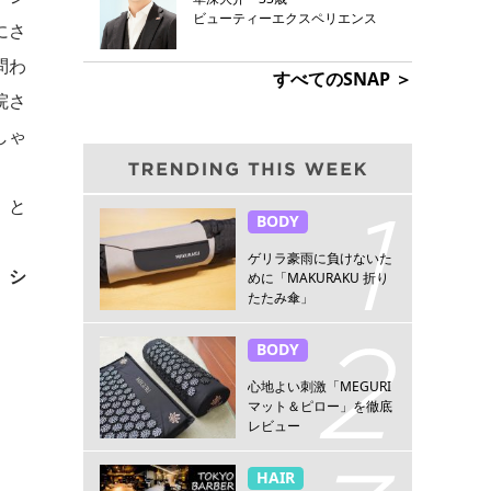
ビューティーエクスペリエンス
にさ
問わ
すべてのSNAP ＞
院さ
しゃ
、と
BODY
ゲリラ豪雨に負けないた
、シ
めに「MAKURAKU 折り
たたみ傘」
BODY
心地よい刺激「MEGURI
マット＆ピロー」を徹底
レビュー
HAIR