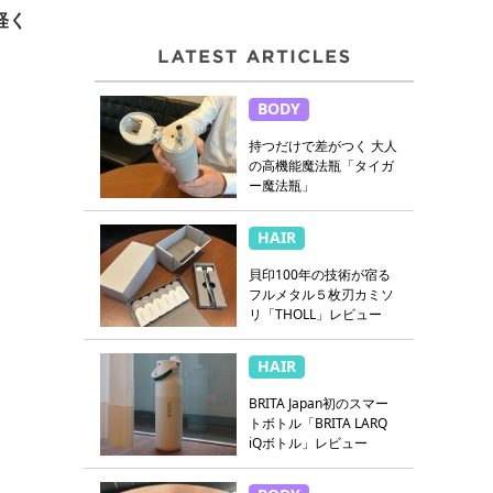
軽く
BODY
持つだけで差がつく 大人
の高機能魔法瓶「タイガ
ー魔法瓶」
HAIR
貝印100年の技術が宿る
フルメタル５枚刃カミソ
リ「THOLL」レビュー
HAIR
BRITA Japan初のスマー
トボトル「BRITA LARQ
iQボトル」レビュー