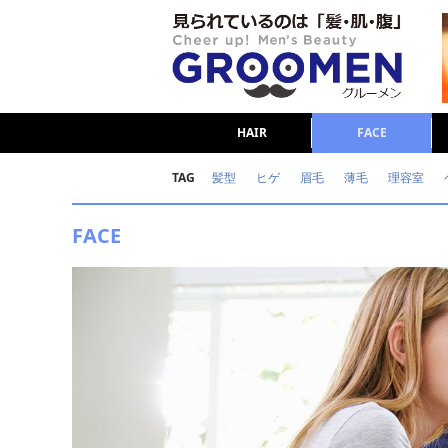
HAIR
FACE
TAG
髪型
ヒゲ
眉毛
薄毛
理容室
女の本音
テストステロン
海外セレブ
FACE
ダイエット
理容室