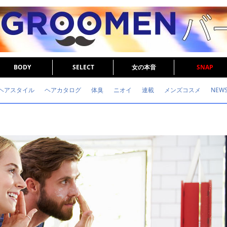
BODY
SELECT
女の本音
SNAP
ヘアスタイル
ヘアカタログ
体臭
ニオイ
連載
メンズコスメ
NEW
眉毛
メタボ
健康
スキンケア
食事
調査結果
トレーニング