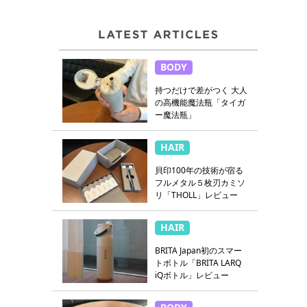
BODY
持つだけで差がつく 大人
の高機能魔法瓶「タイガ
ー魔法瓶」
HAIR
貝印100年の技術が宿る
フルメタル５枚刃カミソ
リ「THOLL」レビュー
HAIR
BRITA Japan初のスマー
トボトル「BRITA LARQ
iQボトル」レビュー