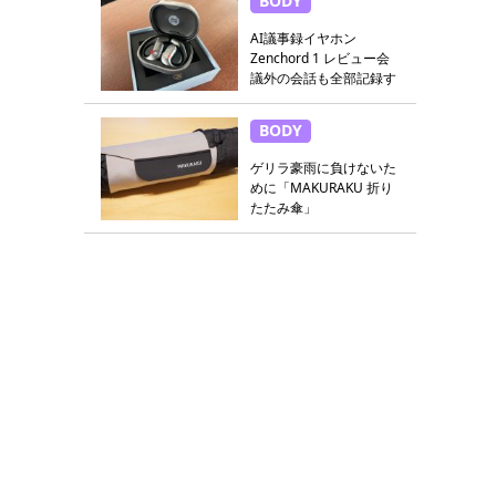
BODY
AI議事録イヤホン
Zenchord 1 レビュー会
議外の会話も全部記録す
る
BODY
ゲリラ豪雨に負けないた
めに「MAKURAKU 折り
たたみ傘」