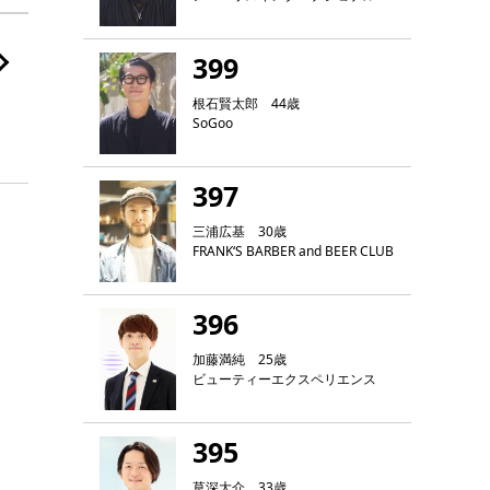
399
根石賢太郎 44歳
SoGoo
397
三浦広基 30歳
FRANK‘S BARBER and BEER CLUB
396
加藤満純 25歳
ビューティーエクスペリエンス
395
草深大介 33歳