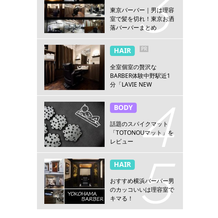
東京バーバー｜男は理容
室で髪を切れ！東京お洒
落バーバーまとめ
PR
HAIR
全室個室の贅沢な
BARBER体験中野駅近1
分「LAVIE NEW
STANDARD BARBER 中
野」
BODY
話題のスパイクマット
「TOTONOUマット」を
レビュー
HAIR
おすすめ横浜バーバー男
のカッコいいは理容室で
キマる！