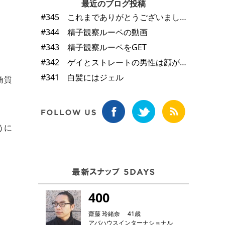
最近のブログ投稿
#345 これまでありがとうございました
#344 精子観察ルーペの動画
#343 精子観察ルーペをGET
#342 ゲイとストレートの男性は顔が違う
#341 白髪にはジェル
角質
うに
400
齋藤 玲緒奈 41歳
アバハウスインターナショナル