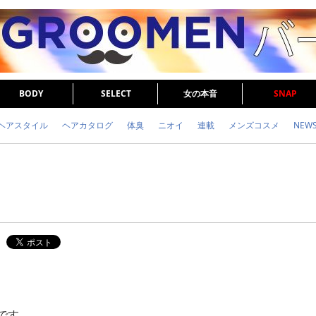
BODY
SELECT
女の本音
SNAP
ヘアスタイル
ヘアカタログ
体臭
ニオイ
連載
メンズコスメ
NEW
眉毛
メタボ
健康
スキンケア
食事
調査結果
トレーニング
です。