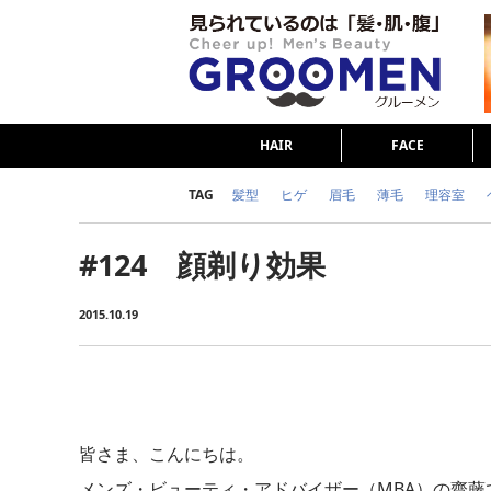
HAIR
FACE
TAG
髪型
ヒゲ
眉毛
薄毛
理容室
女の本音
テストステロン
海外セレブ
#124 顔剃り効果
ダイエット
理容室
2015.10.19
皆さま、こんにちは。
メンズ・ビューティ・アドバイザー（MBA）の齋藤