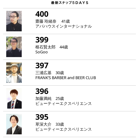
400
齋藤 玲緒奈 41歳
アバハウスインターナショナル
399
根石賢太郎 44歳
SoGoo
397
三浦広基 30歳
FRANK‘S BARBER and BEER CLUB
396
加藤満純 25歳
ビューティーエクスペリエンス
395
草深大介 33歳
ビューティーエクスペリエンス