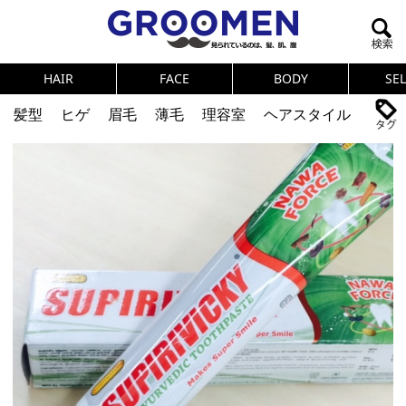
HAIR
FACE
BODY
SE
髪型
ヒゲ
眉毛
薄毛
理容室
ヘアスタイル
ヘアカタログ
体臭
ニオイ
連載
メンズコスメ
NEWS
PICK UP
筋肉
女の本音
テストステロン
海外セレブ
眉毛
メタボ
健康
スキンケア
食事
調査結果
トレーニング
好印象な男
頭皮ケア
ダイエット
理容室