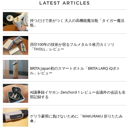
持つだけで差がつく 大人の高機能魔法瓶「タイガー魔法
瓶」
貝印100年の技術が宿るフルメタル５枚刃カミソリ
「THOLL」レビュー
BRITA Japan初のスマートボトル「BRITA LARQ iQボト
ル」レビュー
AI議事録イヤホン Zenchord 1 レビュー会議外の会話も全
部記録する
ゲリラ豪雨に負けないために「MAKURAKU 折りたたみ
傘」