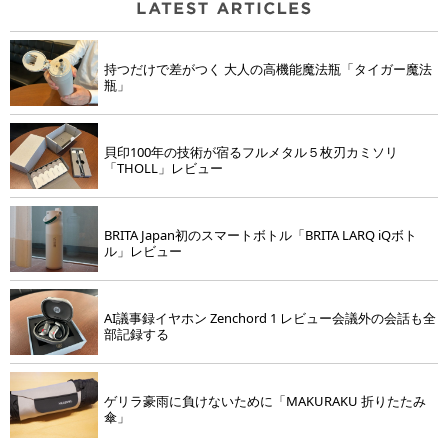
持つだけで差がつく 大人の高機能魔法瓶「タイガー魔法
瓶」
貝印100年の技術が宿るフルメタル５枚刃カミソリ
「THOLL」レビュー
BRITA Japan初のスマートボトル「BRITA LARQ iQボト
ル」レビュー
AI議事録イヤホン Zenchord 1 レビュー会議外の会話も全
部記録する
ゲリラ豪雨に負けないために「MAKURAKU 折りたたみ
傘」