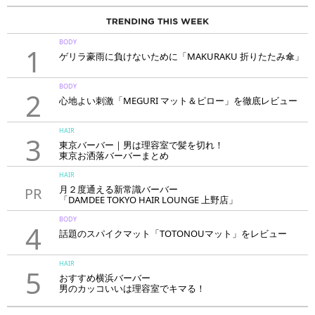
BODY
1
ゲリラ豪雨に負けないために「MAKURAKU 折りたたみ傘」
BODY
2
心地よい刺激「MEGURI マット＆ピロー」を徹底レビュー
HAIR
3
東京バーバー｜男は理容室で髪を切れ！
東京お洒落バーバーまとめ
HAIR
月２度通える新常識バーバー
PR
「DAMDEE TOKYO HAIR LOUNGE 上野店」
BODY
4
話題のスパイクマット「TOTONOUマット」をレビュー
HAIR
5
おすすめ横浜バーバー
男のカッコいいは理容室でキマる！