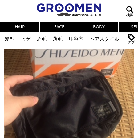
HAIR
FACE
BODY
SE
髪型
ヒゲ
眉毛
薄毛
理容室
ヘアスタイル
ヘアカタログ
体臭
ニオイ
連載
メンズコスメ
NEWS
PICK UP
筋肉
女の本音
テストステロン
海外セレブ
眉毛
メタボ
健康
スキンケア
食事
調査結果
トレーニング
好印象な男
頭皮ケア
ダイエット
理容室