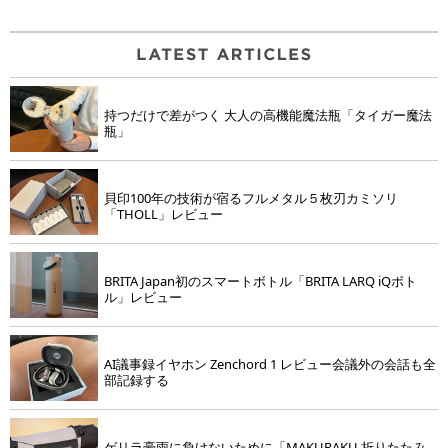
持つだけで差がつく 大人の高機能魔法瓶「タイガー魔法
瓶」
貝印100年の技術が宿るフルメタル５枚刃カミソリ
「THOLL」レビュー
BRITA Japan初のスマートボトル「BRITA LARQ iQボト
ル」レビュー
AI議事録イヤホン Zenchord 1 レビュー会議外の会話も全
部記録する
ゲリラ豪雨に負けないために「MAKURAKU 折りたたみ