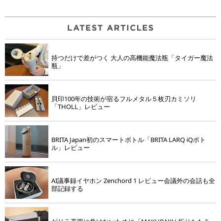
持つだけで差がつく 大人の高機能魔法瓶「タイガー魔法
瓶」
貝印100年の技術が宿るフルメタル５枚刃カミソリ
「THOLL」レビュー
BRITA Japan初のスマートボトル「BRITA LARQ iQボト
ル」レビュー
AI議事録イヤホン Zenchord 1 レビュー会議外の会話も全
部記録する