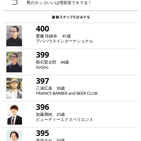
5
男のカッコいいは理容室でキマる！
400
齋藤 玲緒奈 41歳
アバハウスインターナショナル
399
根石賢太郎 44歳
SoGoo
397
三浦広基 30歳
FRANK‘S BARBER and BEER CLUB
396
加藤満純 25歳
ビューティーエクスペリエンス
395
草深大介 33歳