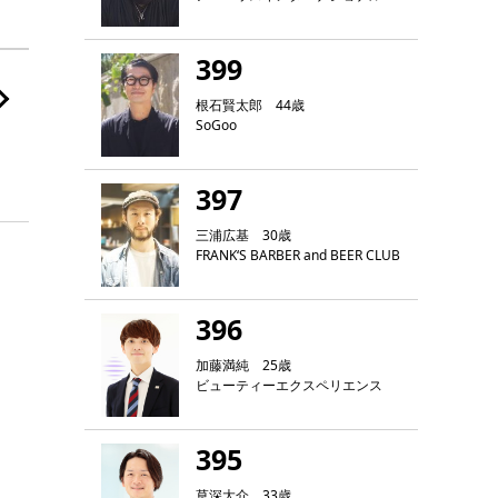
399
根石賢太郎 44歳
SoGoo
397
三浦広基 30歳
FRANK‘S BARBER and BEER CLUB
396
加藤満純 25歳
ビューティーエクスペリエンス
395
草深大介 33歳