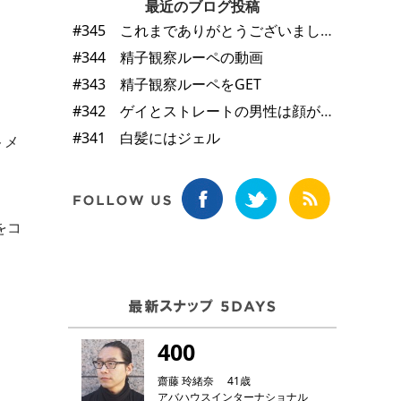
最近のブログ投稿
#345 これまでありがとうございました
#344 精子観察ルーペの動画
#343 精子観察ルーペをGET
#342 ゲイとストレートの男性は顔が違う
#341 白髪にはジェル
トメ
をコ
400
齋藤 玲緒奈 41歳
アバハウスインターナショナル