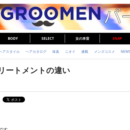
BODY
SELECT
女の本音
SNAP
ヘアスタイル
ヘアカタログ
体臭
ニオイ
連載
メンズコスメ
NEW
眉毛
メタボ
健康
スキンケア
食事
調査結果
トレーニング
トリートメントの違い
です。