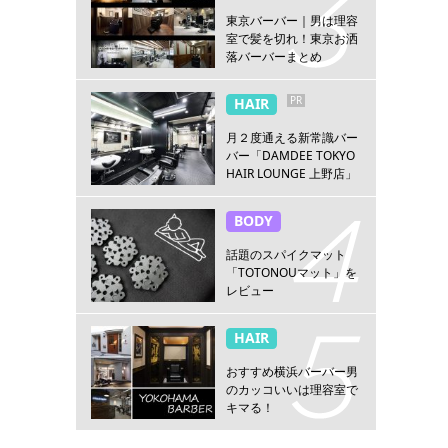
東京バーバー｜男は理容
室で髪を切れ！東京お洒
落バーバーまとめ
PR
HAIR
月２度通える新常識バー
バー「DAMDEE TOKYO
HAIR LOUNGE 上野店」
BODY
話題のスパイクマット
「TOTONOUマット」を
レビュー
HAIR
おすすめ横浜バーバー男
のカッコいいは理容室で
キマる！