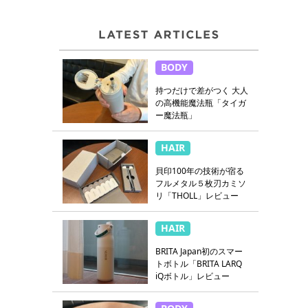
BODY
持つだけで差がつく 大人
の高機能魔法瓶「タイガ
ー魔法瓶」
HAIR
貝印100年の技術が宿る
フルメタル５枚刃カミソ
リ「THOLL」レビュー
HAIR
BRITA Japan初のスマー
トボトル「BRITA LARQ
iQボトル」レビュー