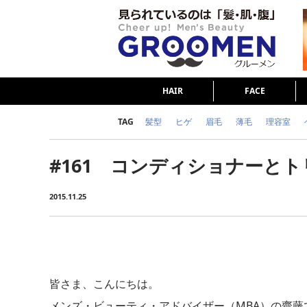
HAIR
FACE
TAG
髪型
ヒゲ
眉毛
薄毛
理容室
女の本音
テストステロン
海外セレブ
#161 コンディショナーと
ダイエット
理容室
2015.11.25
皆さま、こんにちは。
メンズ・ビューティ・アドバイザー（MBA）の齋藤