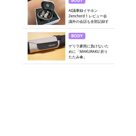
BODY
AI議事録イヤホン
Zenchord 1 レビュー会
議外の会話も全部記録す
る
BODY
ゲリラ豪雨に負けないた
めに「MAKURAKU 折り
たたみ傘」