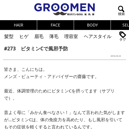
HAIR
FACE
BODY
SE
髪型
ヒゲ
眉毛
薄毛
理容室
ヘアスタイル
#273 ビタミンCで風邪予防
ヘアカタログ
体臭
ニオイ
連載
2016.03.23
メンズコスメ
NEWS
PICK UP
筋肉
女の本音
皆さま、こんにちは。
テストステロン
海外セレブ
眉毛
メタボ
メンズ・ビューティ・アドバイザーの齋藤です。
健康
スキンケア
食事
調査結果
最近、体調管理のためにビタミンCを摂ってます（サプリ
で）。
トレーニング
好印象な男
頭皮ケア
ダイエット
理容室
昔よく母に「みかん食べなさい！」なんて言われた気がします
が…ビタミンCは、体の免疫力を高めたり、もし風邪を引いて
もその症状を軽くすると言われているんです。