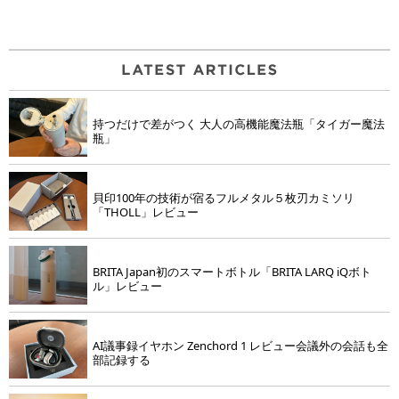
持つだけで差がつく 大人の高機能魔法瓶「タイガー魔法
瓶」
貝印100年の技術が宿るフルメタル５枚刃カミソリ
「THOLL」レビュー
BRITA Japan初のスマートボトル「BRITA LARQ iQボト
ル」レビュー
AI議事録イヤホン Zenchord 1 レビュー会議外の会話も全
部記録する