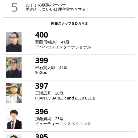
5
おすすめ横浜バーバー
男のカッコいいは理容室でキマる！
400
齋藤 玲緒奈 41歳
アバハウスインターナショナル
399
根石賢太郎 44歳
SoGoo
397
三浦広基 30歳
FRANK‘S BARBER and BEER CLUB
396
加藤満純 25歳
ビューティーエクスペリエンス
395