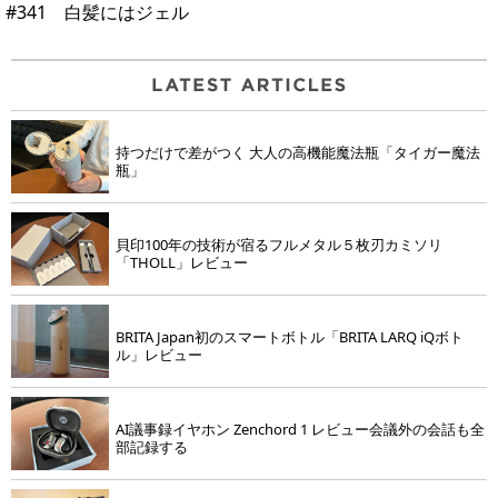
#341 白髪にはジェル
持つだけで差がつく 大人の高機能魔法瓶「タイガー魔法
瓶」
貝印100年の技術が宿るフルメタル５枚刃カミソリ
「THOLL」レビュー
BRITA Japan初のスマートボトル「BRITA LARQ iQボト
ル」レビュー
AI議事録イヤホン Zenchord 1 レビュー会議外の会話も全
部記録する