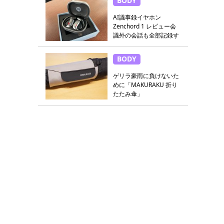
BODY
AI議事録イヤホン
Zenchord 1 レビュー会
議外の会話も全部記録す
る
BODY
ゲリラ豪雨に負けないた
めに「MAKURAKU 折り
たたみ傘」