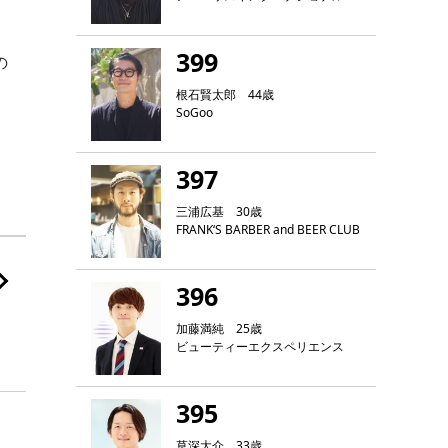
399
の
根石賢太郎 44歳
SoGoo
397
三浦広基 30歳
FRANK‘S BARBER and BEER CLUB
396
加藤満純 25歳
ビューティーエクスペリエンス
395
草深大介 33歳