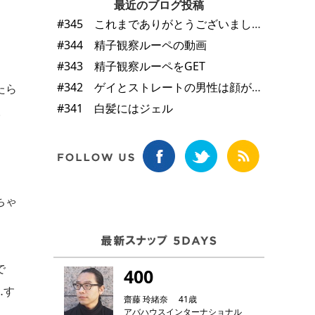
最近のブログ投稿
#345 これまでありがとうございました
#344 精子観察ルーペの動画
#343 精子観察ルーペをGET
#342 ゲイとストレートの男性は顔が違う
たら
#341 白髪にはジェル
。
ちゃ
で
400
…す
齋藤 玲緒奈 41歳
アバハウスインターナショナル