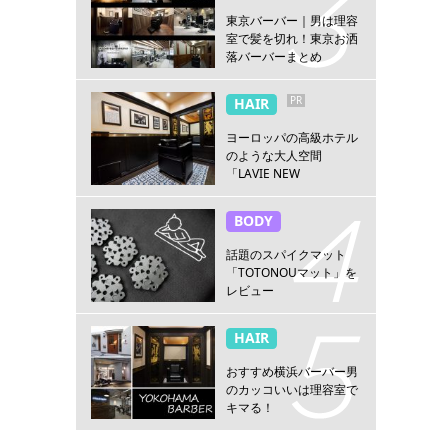
東京バーバー｜男は理容
室で髪を切れ！東京お洒
落バーバーまとめ
PR
HAIR
ヨーロッパの高級ホテル
のような大人空間
「LAVIE NEW
STANDARD BARBER横浜
店」
BODY
話題のスパイクマット
「TOTONOUマット」を
レビュー
HAIR
おすすめ横浜バーバー男
のカッコいいは理容室で
キマる！