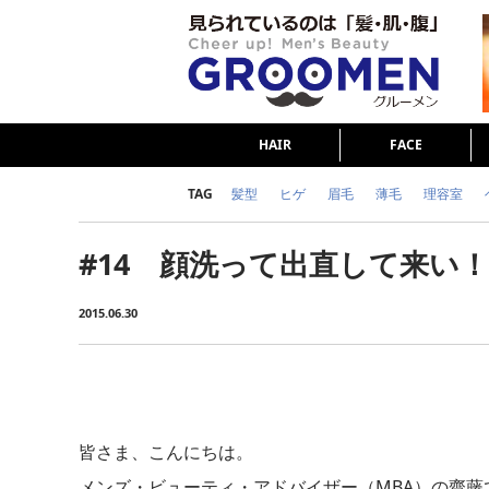
HAIR
FACE
TAG
髪型
ヒゲ
眉毛
薄毛
理容室
女の本音
テストステロン
海外セレブ
#14 顔洗って出直して来い！
ダイエット
理容室
2015.06.30
皆さま、こんにちは。
メンズ・ビューティ・アドバイザー（MBA）の齋藤