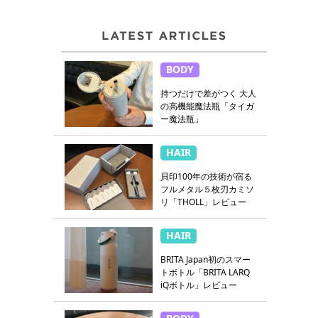
BODY
持つだけで差がつく 大人
の高機能魔法瓶「タイガ
ー魔法瓶」
HAIR
貝印100年の技術が宿る
フルメタル５枚刃カミソ
リ「THOLL」レビュー
HAIR
BRITA Japan初のスマー
トボトル「BRITA LARQ
iQボトル」レビュー