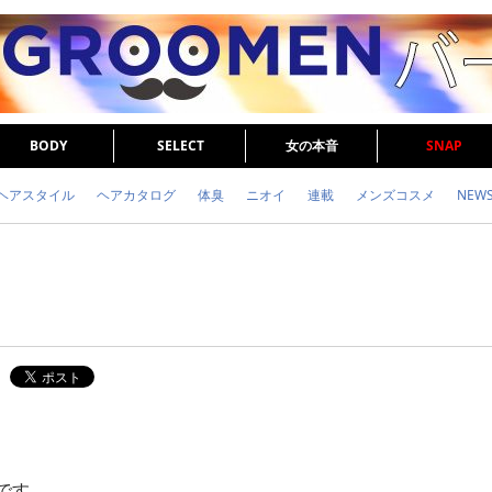
BODY
SELECT
女の本音
SNAP
ヘアスタイル
ヘアカタログ
体臭
ニオイ
連載
メンズコスメ
NEW
眉毛
メタボ
健康
スキンケア
食事
調査結果
トレーニング
です。