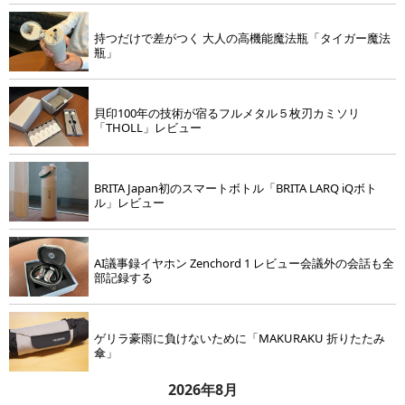
持つだけで差がつく 大人の高機能魔法瓶「タイガー魔法
瓶」
貝印100年の技術が宿るフルメタル５枚刃カミソリ
「THOLL」レビュー
BRITA Japan初のスマートボトル「BRITA LARQ iQボト
ル」レビュー
AI議事録イヤホン Zenchord 1 レビュー会議外の会話も全
部記録する
ゲリラ豪雨に負けないために「MAKURAKU 折りたたみ
傘」
2026年8月