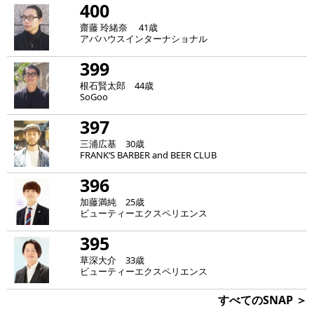
400
齋藤 玲緒奈 41歳
アバハウスインターナショナル
399
根石賢太郎 44歳
SoGoo
397
三浦広基 30歳
FRANK‘S BARBER and BEER CLUB
396
加藤満純 25歳
ビューティーエクスペリエンス
395
草深大介 33歳
ビューティーエクスペリエンス
すべてのSNAP ＞