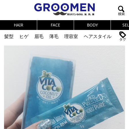
HAIR
FACE
BODY
SE
髪型
ヒゲ
眉毛
薄毛
理容室
ヘアスタイル
ヘアカタログ
体臭
ニオイ
連載
メンズコスメ
NEWS
PICK UP
筋肉
女の本音
テストステロン
海外セレブ
眉毛
メタボ
健康
スキンケア
食事
調査結果
トレーニング
好印象な男
頭皮ケア
ダイエット
理容室