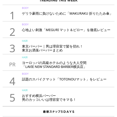
BODY
1
ゲリラ豪雨に負けないために「MAKURAKU 折りたたみ傘」
BODY
2
心地よい刺激「MEGURI マット＆ピロー」を徹底レビュー
HAIR
3
東京バーバー｜男は理容室で髪を切れ！
東京お洒落バーバーまとめ
HAIR
ヨーロッパの高級ホテルのような大人空間
PR
「LAVIE NEW STANDARD BARBER横浜店」
BODY
4
話題のスパイクマット「TOTONOUマット」をレビュー
HAIR
5
おすすめ横浜バーバー
男のカッコいいは理容室でキマる！