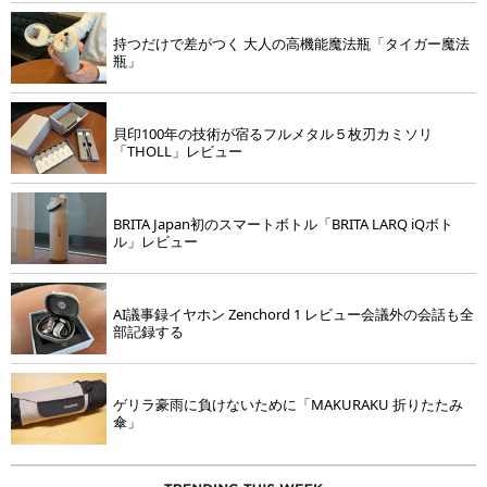
持つだけで差がつく 大人の高機能魔法瓶「タイガー魔法
瓶」
貝印100年の技術が宿るフルメタル５枚刃カミソリ
「THOLL」レビュー
BRITA Japan初のスマートボトル「BRITA LARQ iQボト
ル」レビュー
AI議事録イヤホン Zenchord 1 レビュー会議外の会話も全
部記録する
ゲリラ豪雨に負けないために「MAKURAKU 折りたたみ
傘」