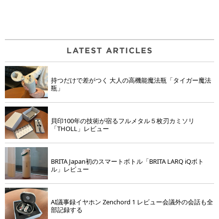
持つだけで差がつく 大人の高機能魔法瓶「タイガー魔法
瓶」
貝印100年の技術が宿るフルメタル５枚刃カミソリ
「THOLL」レビュー
BRITA Japan初のスマートボトル「BRITA LARQ iQボト
ル」レビュー
AI議事録イヤホン Zenchord 1 レビュー会議外の会話も全
部記録する