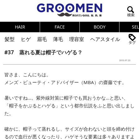
HAIR
FACE
BODY
SE
髪型
ヒゲ
眉毛
薄毛
理容室
ヘアスタイル
#37 蒸れる夏は帽子でハゲる？
ヘアカタログ
体臭
ニオイ
連載
2015.07.23
メンズコスメ
NEWS
PICK UP
筋肉
女の本音
皆さま、こんにちは。
テストステロン
海外セレブ
眉毛
メタボ
メンズ・ビューティ・アドバイザー（MBA）の齋藤です。
健康
スキンケア
食事
調査結果
暑いですね…。紫外線対策に帽子でも買おうかな…と思い、
「帽子をかぶるとハゲる」という都市伝説をふと思い出しまし
トレーニング
好印象な男
頭皮ケア
た。
ダイエット
理容室
確かに、帽子って蒸れるし、サイズが合わないと頭を締め付け
るので血行が悪くなったり、ハゲそうな要素は多々ありますよ