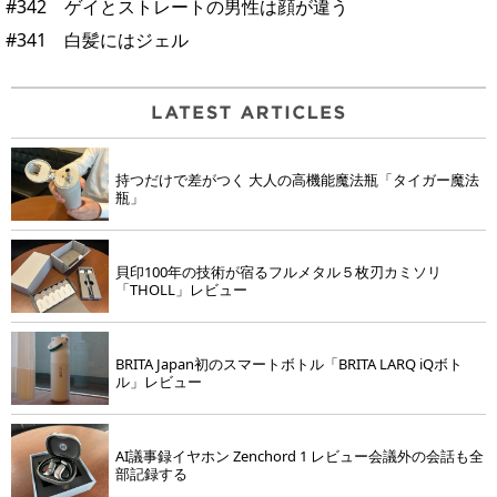
#342 ゲイとストレートの男性は顔が違う
#341 白髪にはジェル
持つだけで差がつく 大人の高機能魔法瓶「タイガー魔法
瓶」
貝印100年の技術が宿るフルメタル５枚刃カミソリ
「THOLL」レビュー
BRITA Japan初のスマートボトル「BRITA LARQ iQボト
ル」レビュー
AI議事録イヤホン Zenchord 1 レビュー会議外の会話も全
部記録する