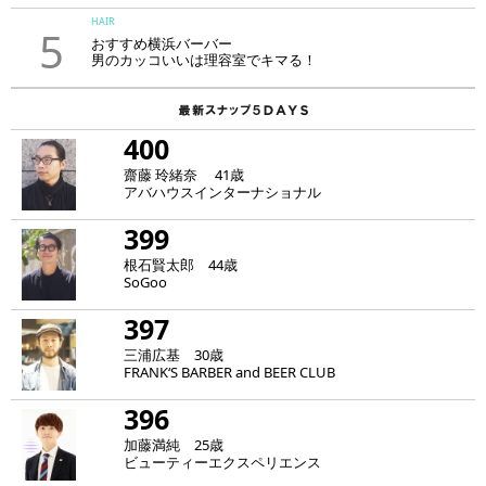
HAIR
5
おすすめ横浜バーバー
男のカッコいいは理容室でキマる！
400
齋藤 玲緒奈 41歳
アバハウスインターナショナル
399
根石賢太郎 44歳
SoGoo
397
三浦広基 30歳
FRANK‘S BARBER and BEER CLUB
396
加藤満純 25歳
ビューティーエクスペリエンス