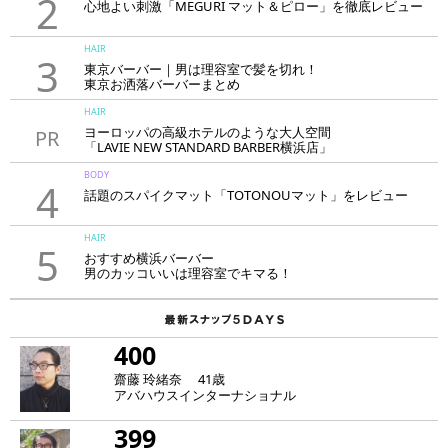
2
心地よい刺激「MEGURI マット＆ピロー」を徹底レビュー
HAIR
3
東京バーバー｜男は理容室で髪を切れ！
東京お洒落バーバーまとめ
HAIR
ヨーロッパの高級ホテルのような大人空間
PR
「LAVIE NEW STANDARD BARBER横浜店」
BODY
4
話題のスパイクマット「TOTONOUマット」をレビュー
HAIR
5
おすすめ横浜バーバー
男のカッコいいは理容室でキマる！
400
齋藤 玲緒奈 41歳
アバハウスインターナショナル
399