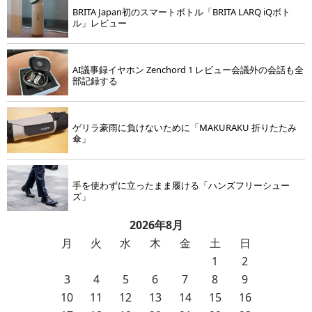
BRITA Japan初のスマートボトル「BRITA LARQ iQボト
ル」レビュー
AI議事録イヤホン Zenchord 1 レビュー会議外の会話も全
部記録する
ゲリラ豪雨に負けないために「MAKURAKU 折りたたみ
傘」
手を使わずに立ったまま履ける「ハンズフリーシュー
ズ」
2026年8月
月
火
水
木
金
土
日
1
2
3
4
5
6
7
8
9
10
11
12
13
14
15
16