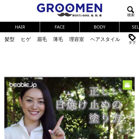
HAIR
FACE
BODY
SE
髪型
ヒゲ
眉毛
薄毛
理容室
ヘアスタイル
ヘアカタログ
体臭
ニオイ
連載
メンズコスメ
NEWS
PICK UP
筋肉
女の本音
テストステロン
海外セレブ
眉毛
メタボ
健康
スキンケア
食事
調査結果
トレーニング
好印象な男
頭皮ケア
ダイエット
理容室