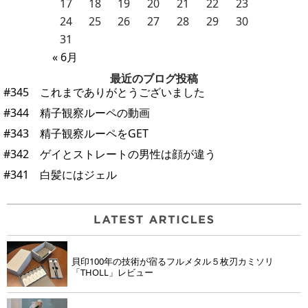
17
18
19
20
21
22
23
24
25
26
27
28
29
30
31
« 6月
最近のブログ投稿
#345 これまでありがとうございました
#344 精子観察ルーペの動画
#343 精子観察ルーペをGET
#342 ゲイとストレートの男性は顔が違う
#341 白髪にはジェル
貝印100年の技術が宿るフルメタル５枚刃カミソリ
「THOLL」レビュー