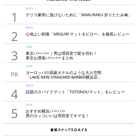
BODY
1
ゲリラ豪雨に負けないために「MAKURAKU 折りたたみ傘」
BODY
2
心地よい刺激「MEGURI マット＆ピロー」を徹底レビュー
HAIR
3
東京バーバー｜男は理容室で髪を切れ！
東京お洒落バーバーまとめ
HAIR
ヨーロッパの高級ホテルのような大人空間
PR
「LAVIE NEW STANDARD BARBER横浜店」
BODY
4
話題のスパイクマット「TOTONOUマット」をレビュー
HAIR
5
おすすめ横浜バーバー
男のカッコいいは理容室でキマる！