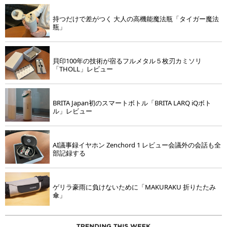
持つだけで差がつく 大人の高機能魔法瓶「タイガー魔法
瓶」
貝印100年の技術が宿るフルメタル５枚刃カミソリ
「THOLL」レビュー
BRITA Japan初のスマートボトル「BRITA LARQ iQボト
ル」レビュー
AI議事録イヤホン Zenchord 1 レビュー会議外の会話も全
部記録する
ゲリラ豪雨に負けないために「MAKURAKU 折りたたみ
傘」