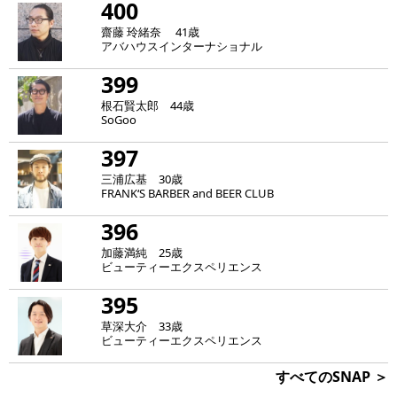
400
齋藤 玲緒奈 41歳
アバハウスインターナショナル
399
根石賢太郎 44歳
SoGoo
397
三浦広基 30歳
FRANK‘S BARBER and BEER CLUB
396
加藤満純 25歳
ビューティーエクスペリエンス
395
草深大介 33歳
ビューティーエクスペリエンス
すべてのSNAP ＞