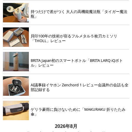
持つだけで差がつく 大人の高機能魔法瓶「タイガー魔法
瓶」
貝印100年の技術が宿るフルメタル５枚刃カミソリ
「THOLL」レビュー
BRITA Japan初のスマートボトル「BRITA LARQ iQボト
ル」レビュー
AI議事録イヤホン Zenchord 1 レビュー会議外の会話も全
部記録する
ゲリラ豪雨に負けないために「MAKURAKU 折りたたみ
傘」
2026年8月