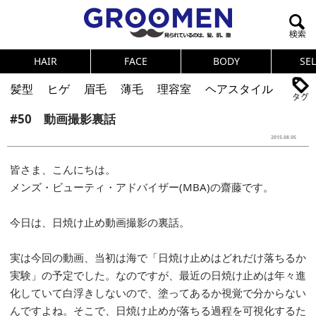
HAIR
FACE
BODY
SE
髪型
ヒゲ
眉毛
薄毛
理容室
ヘアスタイル
#50 動画撮影裏話
ヘアカタログ
体臭
ニオイ
連載
2015.08.05
メンズコスメ
NEWS
PICK UP
筋肉
女の本音
皆さま、こんにちは。
テストステロン
海外セレブ
眉毛
メタボ
メンズ・ビューティ・アドバイザー(MBA)の齋藤です。
健康
スキンケア
食事
調査結果
今日は、日焼け止め動画撮影の裏話。
トレーニング
好印象な男
頭皮ケア
実は今回の動画、当初は海で「日焼け止めはどれだけ落ちるか
ダイエット
理容室
実験」の予定でした。なのですが、最近の日焼け止めは年々進
化していて白浮きしないので、塗ってあるか視覚で分からない
んですよね。そこで、日焼け止めが落ちる過程を可視化するた