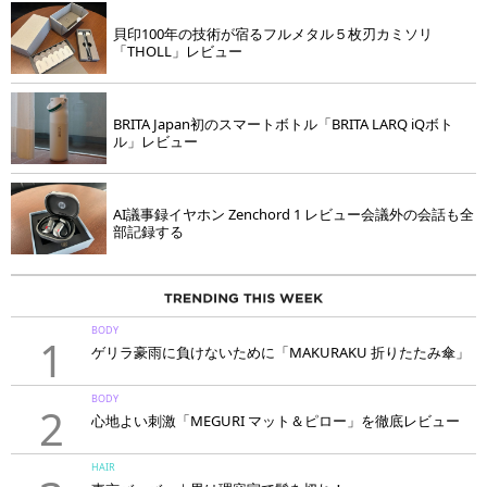
貝印100年の技術が宿るフルメタル５枚刃カミソリ
「THOLL」レビュー
BRITA Japan初のスマートボトル「BRITA LARQ iQボト
ル」レビュー
AI議事録イヤホン Zenchord 1 レビュー会議外の会話も全
部記録する
BODY
1
ゲリラ豪雨に負けないために「MAKURAKU 折りたたみ傘」
BODY
2
心地よい刺激「MEGURI マット＆ピロー」を徹底レビュー
HAIR