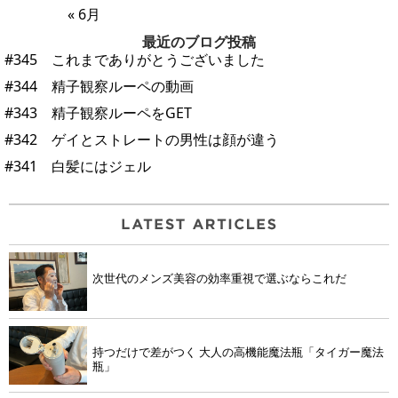
« 6月
最近のブログ投稿
#345 これまでありがとうございました
#344 精子観察ルーペの動画
#343 精子観察ルーペをGET
#342 ゲイとストレートの男性は顔が違う
#341 白髪にはジェル
次世代のメンズ美容の効率重視で選ぶならこれだ
持つだけで差がつく 大人の高機能魔法瓶「タイガー魔法
瓶」