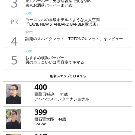
3
東京バーバー｜男は理容室で髪を切れ！
東京お洒落バーバーまとめ
HAIR
ヨーロッパの高級ホテルのような大人空間
PR
「LAVIE NEW STANDARD BARBER横浜店」
BODY
4
話題のスパイクマット「TOTONOUマット」をレビュー
HAIR
5
おすすめ横浜バーバー
男のカッコいいは理容室でキマる！
400
齋藤 玲緒奈 41歳
アバハウスインターナショナル
399
根石賢太郎 44歳
SoGoo