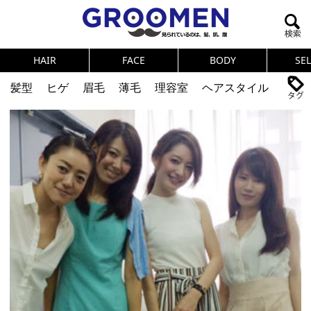
HAIR
FACE
BODY
SE
髪型
ヒゲ
眉毛
薄毛
理容室
ヘアスタイル
ヘアカタログ
体臭
ニオイ
連載
メンズコスメ
NEWS
PICK UP
筋肉
女の本音
テストステロン
海外セレブ
眉毛
メタボ
健康
スキンケア
食事
調査結果
トレーニング
好印象な男
頭皮ケア
ダイエット
理容室