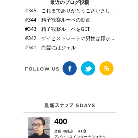
最近のブログ投稿
#345 これまでありがとうございました
#344 精子観察ルーペの動画
#343 精子観察ルーペをGET
#342 ゲイとストレートの男性は顔が違う
#341 白髪にはジェル
400
齋藤 玲緒奈 41歳
アバハウスインターナショナル