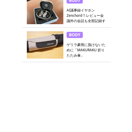
BODY
AI議事録イヤホン
Zenchord 1 レビュー会
議外の会話も全部記録す
る
BODY
ゲリラ豪雨に負けないた
めに「MAKURAKU 折り
たたみ傘」