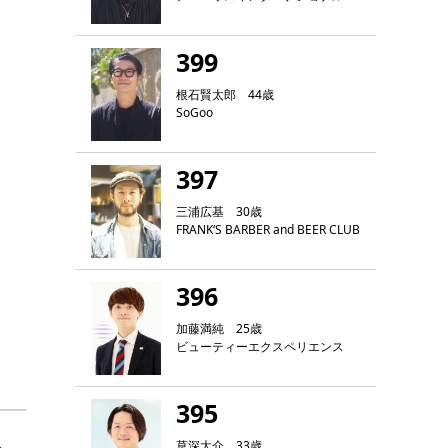
399
根石賢太郎 44歳
SoGoo
397
三浦広基 30歳
FRANK‘S BARBER and BEER CLUB
396
加藤満純 25歳
ビューティーエクスペリエンス
395
草深大介 33歳