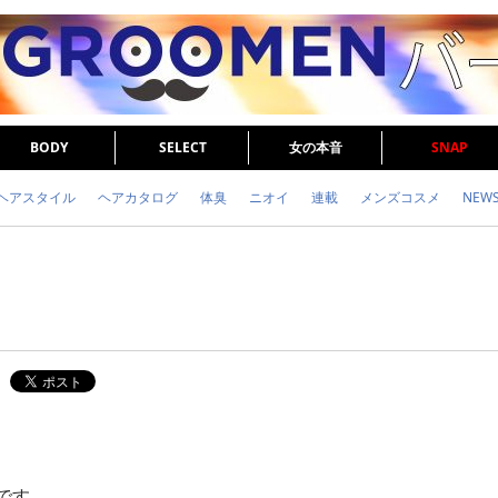
BODY
SELECT
女の本音
SNAP
ヘアスタイル
ヘアカタログ
体臭
ニオイ
連載
メンズコスメ
NEW
眉毛
メタボ
健康
スキンケア
食事
調査結果
トレーニング
です。