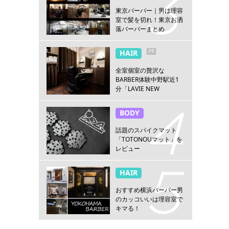
東京バーバー｜男は理容
室で髪を切れ！東京お洒
落バーバーまとめ
PR
HAIR
全室個室の贅沢な
BARBER体験中野駅近1
分「LAVIE NEW
STANDARD BARBER 中
野」
BODY
話題のスパイクマット
「TOTONOUマット」を
レビュー
HAIR
おすすめ横浜バーバー男
のカッコいいは理容室で
キマる！