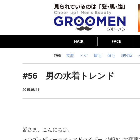
HAIR
FACE
TAG
髪型
ヒゲ
眉毛
薄毛
理容室
女の本音
テストステロン
海外セレブ
#56 男の水着トレンド
ダイエット
理容室
2015.08.11
皆さま、こんにちは。
メンズ・ビューティ・アドバイザー（MBA）の齋藤