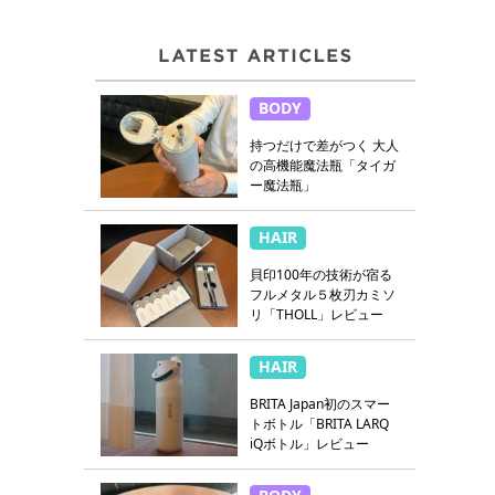
BODY
持つだけで差がつく 大人
の高機能魔法瓶「タイガ
ー魔法瓶」
HAIR
貝印100年の技術が宿る
フルメタル５枚刃カミソ
リ「THOLL」レビュー
HAIR
BRITA Japan初のスマー
トボトル「BRITA LARQ
iQボトル」レビュー